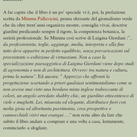
A far capire che il libro è un po' speciale vi è, poi, la prefazione
scritta da
Mimma Pallavicini
, penna sferzante del giornalismo verde
che da oltre trent’anni organizza mostre, consiglia vivai, descrive
giardini predicando sempre il rigore, la competenza botanica, la
serietà professionale. Se Mimma così scrive di Luigina Giordani :”..
da professionista, toglie, aggiunge, media, interpreta e alla fine
tutto deve apparire in perfetto equilibrio, senza prevaricazioni sul
preesistente o esibizione di virtuosismi. Non a caso la
specializzazione paesaggistica di Luigina Giordani viene dopo studi
di agronomia e non di architettura. Ovvero: tra natura e cultura,
prima la natura".
Ed ancora
:
Apprezzo che affronti la
"
progettazione scartando a priori qualsiasi sentimentalismo come se
non avesse mai visto una bordura mista inglese traboccante di
colori, un angolo arredato shabby chic, un giardino ottocentesco di
viole e mughetti. Lei, misurata ed elegante, distribuisce fiori con
molta gioia ed altrettanta parsimonia, crea prospettive e
cannocchiali visivi mai esangui
…." non resta altro da fare che
subito il libro andare a comprare e una volta a casa, lentamente,
cominciarlo a sfogliare.