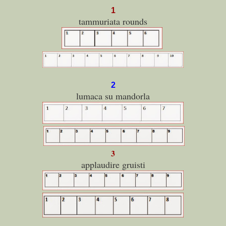
1
tammuriata rounds
2
lumaca su mandorla
3
applaudire gruisti