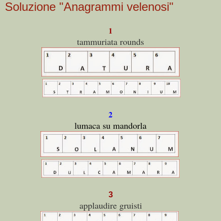
Soluzione "Anagrammi velenosi"
1
tammuriata rounds
2
lumaca su mandorla
3
applaudire gruisti