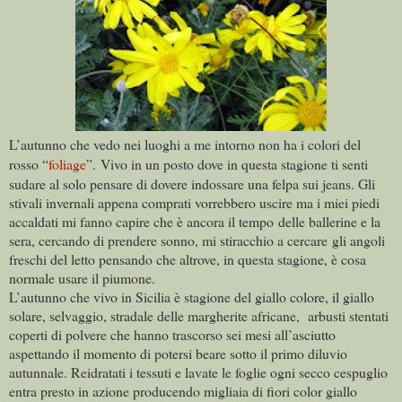
L’autunno che vedo nei luoghi a me intorno non ha i colori del
rosso “
foliage
”. V
ivo in un posto dove in questa stagione ti senti
sudare al solo pensare di dovere indossare una felpa sui jeans.
Gli
stivali invernali appena comprati vorrebbero uscire ma i miei piedi
accaldati mi fanno capire che è ancora il tempo delle ballerine e la
sera, cercando di prendere sonno, mi stiracchio a cercare gli angoli
freschi del letto pensando che altrove, in questa stagione, è cosa
normale usare il piumone.
L’autunno che vivo in Sicilia è stagione del giallo colore, il giallo
solare, selvaggio, stradale delle margherite africane, a
rbusti stentati
coperti di polvere che hanno trascorso sei mesi all’asciutto
aspettando il momento di potersi beare sotto il primo diluvio
autunnale.
Reidratati i tessuti e lavate le foglie ogni secco cespuglio
entra presto in azione producendo migliaia di fiori color giallo