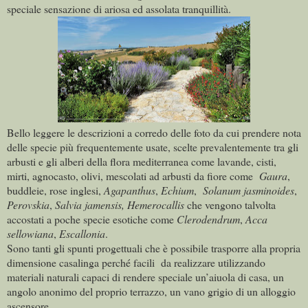
speciale sensazione di ariosa ed assolata tranquillità.
Bello leggere le descrizioni a corredo delle foto da cui prendere nota
delle specie più frequentemente usate, scelte prevalentemente tra gli
arbusti e gli alberi della flora mediterranea come lavande, cisti,
mirti, agnocasto, olivi, mescolati ad arbusti da fiore come
Gaura
,
buddleie, rose inglesi,
Agapanthus
,
Echium
,
Solanum jasminoides
,
Perovskia
,
Salvia jamensis, Hemerocallis
che vengono talvolta
accostati a poche specie esotiche come
Clerodendrum
,
Acca
sellowiana
,
Escallonia
.
Sono tanti gli spunti progettuali che è possibile trasporre alla propria
dimensione casalinga perché facili da realizzare utilizzando
materiali naturali capaci di rendere speciale un’aiuola di casa, un
angolo anonimo del proprio terrazzo, un vano grigio di un alloggio
ascensore.