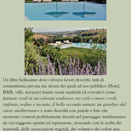
Un libro bellissimo dove i diversi lavori descritti, tutti di
committenza privata ma alcuni dei quali ad uso pubblico (Hotel,
B&B, ville, terrazze) hanno nomi suadenti ed evocativi come:
fantasie verdi in un colorato arabesco
;
tra cielo e mare
;
verde
sinfonia
;
ordine e incanto
;
il bello secondo natura
;
un giardino dal
cuore mediterraneo
e sono descritti con parole e foto che
mostrano contesti perfettamente inseriti nel paesaggio mediterraneo
da cui traggono spunto ed ispirazione, ricreando con la scelta dei
materiali, delle associazioni vegetali, dei volumi e dei colori una