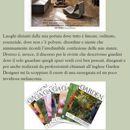
Luoghi distanti dalla mia portata dove tutto è lineare, ordinato,
essenziale, dove non c’è polvere, disordine e niente che
minimamente ricordi l’irredimibile confusione delle mie stanze.
Diverso è, invece, il discorso per le riviste che descrivono giardini
dove il solo guardare quegli spazi verdi così ben pensati, disegnati e
poi anche realizzati da professionisti chiamati all’inglese Garden
Designer mi fa scoppiare il cuore di una rassegnata ed un poco
invidiosa melanconia.