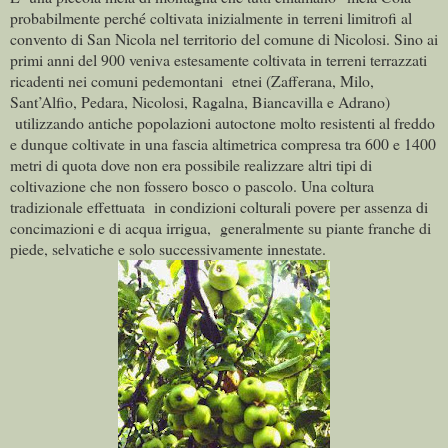
probabilmente perché coltivata inizialmente in terreni limitrofi al
convento di San Nicola nel territorio del comune di Nicolosi. Sino ai
primi anni del 900 veniva estesamente coltivata in terreni terrazzati
ricadenti nei comuni pedemontani etnei (Zafferana, Milo,
Sant’Alfio, Pedara, Nicolosi, Ragalna, Biancavilla e Adrano)
utilizzando antiche popolazioni autoctone molto resistenti al freddo
e dunque coltivate in una fascia altimetrica compresa tra 600 e 1400
metri di quota dove non era possibile realizzare altri tipi di
coltivazione che non fossero bosco o pascolo. Una coltura
tradizionale effettuata in condizioni colturali povere per assenza di
concimazioni e di acqua irrigua, generalmente su piante franche di
piede, selvatiche e solo successivamente innestate.