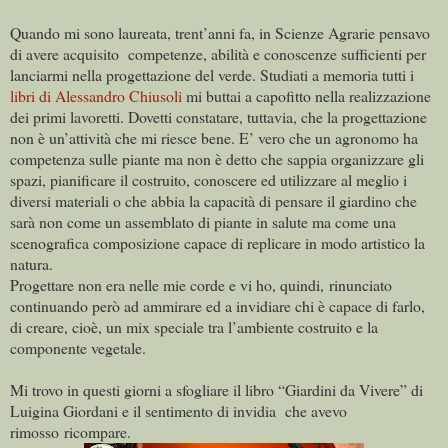
Quando mi sono laureata, trent’anni fa, in Scienze Agrarie pensavo
di avere acquisito competenze, abilità e conoscenze sufficienti per
lanciarmi nella progettazione del verde. Studiati a memoria tutti i
libri di Alessandro Chiusoli
mi buttai a capofitto nella realizzazione
dei primi lavoretti. Dovetti constatare, tuttavia, che la progettazione
non è un’attività che mi riesce bene. E’ vero che un agronomo ha
competenza sulle piante ma non è detto che sappia organizzare gli
spazi, pianificare il costruito, conoscere ed utilizzare al meglio i
diversi materiali o che abbia la capacità di pensare il giardino che
sarà non come un assemblato di piante in salute ma come una
scenografica composizione capace di replicare in modo artistico la
natura.
Progettare non era nelle mie corde e vi ho, quindi, rinunciato
continuando però ad ammirare ed a invidiare chi è capace di farlo,
di creare, cioè, un mix speciale tra l’ambiente costruito e la
componente vegetale.
Mi trovo in questi giorni a sfogliare il libro “Giardini da Vivere” di
Luigina Giordani e il sentimento di invidia che avevo
rimosso ricompare.