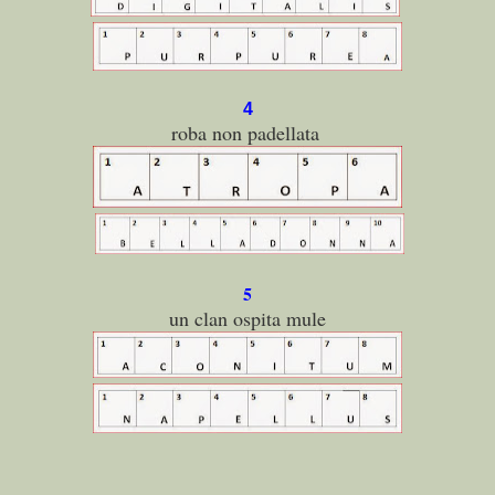
4
roba non padellata
5
un clan ospita mule