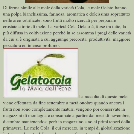
Di forma simile alle mele della varietà Cola, le mele Gelato hanno
una polpa bianchissima, farinosa, aromatica e dolcissima soprattutto
nelle aree vetrificate; sono frutti molto ricercati per preparare
crostate e torte di mele. La varietà Cola Gelato è, forse tra tutte, la
più diffusa in coltivazione perché in se assomma i pregi delle varietà
da cui si è originata a cui aggiunge precocità, produttività, maggiore
pezzatura ed intenso profumo.
La raccolta di queste mele
viene effettuata da fine settembre a metà ottobre quando ancora i
frutti non sono completamente maturi; vengono poi conservate in
magazzini di montagna e consumate a partire dai mesi di novembre,
dicembre mantenendosi però in magazzino sino ai primi tepori della
primavera. Le mele Cola, il cui mercato, in tempi di globalizzazione
è stato surclassato dalle moderne varietà continentali vengono oggi