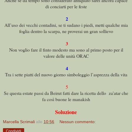
Anche se da tempo sono considerato antiquato sarei ancora capace
di conciarti per le feste
2
All’uso dei vecchi contadini, se ti sudano i piedi, metti qualche mia
foglia dentro la scarpa, ne proverai un gran sollievo
3
Non voglio fare il finto modesto ma sono al primo posto per il
valore delle unità ORAC
4
Tra i sette piatti del nuovo giorno simboleggio l’asprezza della vita
5
Se questa estate passi da Beirut fatti dare la ricetta dello za'atar che
fa così buone le manakish
Soluzione
Marcella Scrimali
alle
10:56
Nessun commento:
Condividi