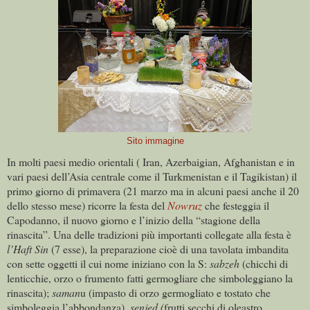
Sito immagine
In molti paesi medio orientali ( Iran, Azerbaigian, Afghanistan e in
vari paesi dell’Asia centrale come il Turkmenistan e il Tagikistan) il
primo giorno di primavera (21 marzo ma in alcuni paesi anche il 20
dello stesso mese) ricorre la festa del
Nowruz
che festeggia il
Capodanno, il nuovo giorno e l’inizio della “stagione della
rinascita”. Una delle tradizioni più importanti collegate alla festa è
l’Haft Sin
(7 esse), la preparazione cioè di una tavolata imbandita
con sette oggetti il cui nome iniziano con la S:
sabzeh
(chicchi di
lenticchie, orzo o frumento fatti germogliare che simboleggiano la
rinascita);
saman
u (impasto di orzo germogliato e tostato che
simboleggia l’abbondanza),
senjed (
frutti secchi di oleastro,