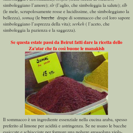
simboleggiano l’amore);
sîr
(l’aglio, che simboleggia la salute);
sîb
(le mele, scrupolosamente rosse e lucidissime, che simboleggiano la
bellezza),
somaq
(le
bacche
drupe di sommacco che col loro sapore
simboleggiano l’asprezza della vita);
serkeh
( l’aceto, che
simboleggia la pazienza e la saggezza).
Se questa estate passi da Beirut fatti dare la ricetta dello
Za'atar che fa così buone le manakish
Il sommacco è un ingrediente essenziale nella cucina araba, spesso
preferito al limone per acidità e astringenza. Se ne usano le bacche
essiccate e schiacciate per formare una polvere grossolana viola-