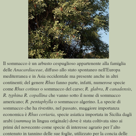
Il sommacco è un arbusto cespuglioso appartenente alla famiglia
delle
Anacardiaceae
, diffuso allo stato spontaneo nell'Europa
mediterranea e in Asia occidentale ma presente anche in altri
continenti; del genere
Rhus
fanno parte, infatti, numerose specie
come
Rhus cotinus
o sommacco del carso;
R. glabra
,
R canadensis
,
R. typhina
R. copallina
che vanno sotto il nome di sommacco
americano;
R. pentaphylla
o sommacco algerino. La specie di
sommacco che ha rivestito, nel passato, maggiore importanza
economica è
Rhus coriaria,
specie asiatica importata in Sicilia dagli
arabi (
summaq
in lingua originale) dove è stata coltivata sino ai
primi del novecento come specie di interesse agrario per l’alto
contenuto in tannino delle sue foglie, utilizzato per la concia delle