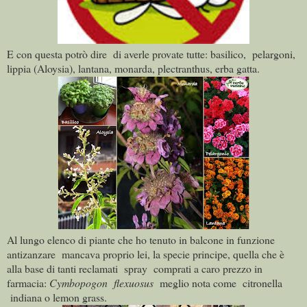
E con questa potrò dire
di averle provate tutte: basilico,
pelargoni
,
lippia (Aloysia), lantana, monarda, plectranthus, erba gatta.
Al lungo e
lenco di piante che ho tenuto in balcone in funzione
antizanzare mancava proprio lei, la specie principe, quella che è
alla base di tanti reclamati
spray comprati a caro prezzo in
farmacia:
Cymbopogon
flexuosus
meglio nota come
citronella
indiana o lemon grass.