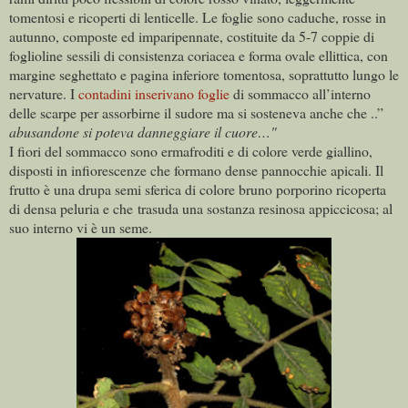
tomentosi e ricoperti di lenticelle. Le foglie sono caduche, rosse in
autunno, composte ed imparipennate, costituite da 5-7 coppie di
foglioline sessili di consistenza coriacea e forma ovale ellittica, con
margine seghettato e pagina inferiore tomentosa, soprattutto lungo le
nervature. I
contadini inserivano foglie
di sommacco all’interno
delle scarpe per assorbirne il sudore ma si sosteneva anche che ..”
abusandone si poteva danneggiare il cuore…"
I fiori del sommacco sono ermafroditi e di colore verde giallino,
disposti in infiorescenze che formano dense pannocchie apicali. Il
frutto è una drupa semi sferica di colore bruno porporino ricoperta
di densa peluria e che trasuda una sostanza resinosa appiccicosa; al
suo interno vi è un seme.