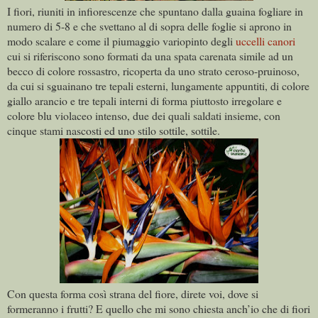
I fiori, riuniti in infiorescenze che spuntano dalla guaina fogliare in
numero di 5-8 e che svettano al di sopra delle foglie si aprono in
modo scalare e come il piumaggio variopinto degli
uccelli canori
cui si riferiscono sono formati da una spata carenata simile ad un
becco di colore rossastro, ricoperta da uno strato ceroso-pruinoso,
da cui si sguainano tre tepali esterni, lungamente appuntiti, di colore
giallo arancio e tre tepali interni di forma piuttosto irregolare e
colore blu violaceo intenso, due dei quali saldati insieme, con
cinque stami nascosti ed uno stilo sottile, sottile.
Con questa forma così strana del fiore, direte voi, dove si
formeranno i frutti? E quello che mi sono chiesta anch’io che di fiori