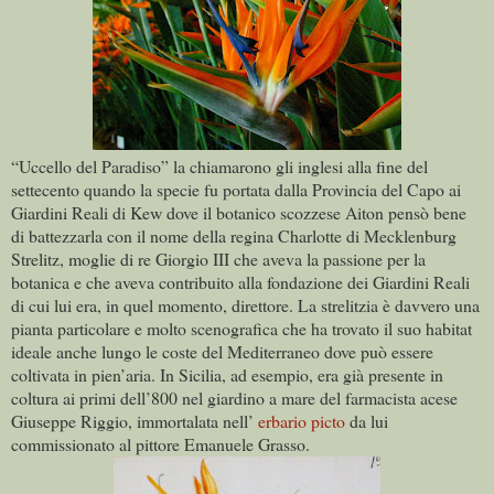
“Uccello del Paradiso” la chiamarono gli inglesi alla fine del
settecento quando la specie fu portata dalla Provincia del Capo ai
Giardini Reali di Kew dove il botanico scozzese Aiton pensò bene
di battezzarla con il nome della regina Charlotte di Mecklenburg
Strelitz, moglie di re Giorgio III che aveva la passione per la
botanica e che aveva contribuito alla fondazione dei Giardini Reali
di cui lui era, in quel momento, direttore. La strelitzia è davvero una
pianta particolare e molto scenografica che ha trovato il suo habitat
ideale anche lungo le coste del Mediterraneo dove può essere
coltivata in pien’aria. In Sicilia, ad esempio, era già presente in
coltura ai primi dell’800 nel giardino a mare del farmacista acese
Giuseppe Riggio, immortalata nell’
erbario picto
da lui
commissionato al pittore Emanuele Grasso.