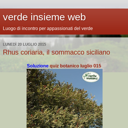
verde insieme web
Luogo di incontro per appassionati del verde
LUNEDÌ 20 LUGLIO 2015
Rhus coriaria, il sommacco siciliano
Soluzione
quiz botanico luglio 015