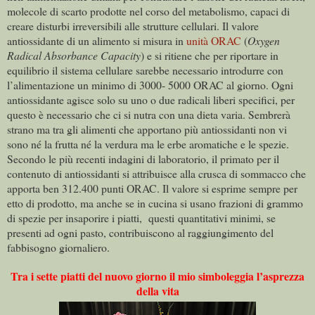
molecole di scarto prodotte nel corso del metabolismo, capaci di
creare disturbi irreversibili alle strutture cellulari. Il valore
antiossidante di un alimento si misura in
unità ORAC
(
Oxygen
Radical Absorbance Capacity
) e si ritiene che per riportare in
equilibrio il sistema cellulare sarebbe necessario introdurre con
l’alimentazione un minimo di 3000- 5000 ORAC al giorno. Ogni
antiossidante agisce solo su uno o due radicali liberi specifici, per
questo è necessario che ci si nutra con una dieta varia. Sembrerà
strano ma tra gli alimenti che apportano più antiossidanti non vi
sono né la frutta né la verdura ma le erbe aromatiche e le spezie.
Secondo le più recenti indagini di laboratorio, il primato per il
contenuto di antiossidanti si attribuisce alla crusca di sommacco che
apporta ben 312.400 punti ORAC. Il valore si esprime sempre per
etto di prodotto, ma anche se in cucina si usano frazioni di grammo
di spezie per insaporire i piatti, questi quantitativi minimi, se
presenti ad ogni pasto, contribuiscono al raggiungimento del
fabbisogno giornaliero.
Tra i sette piatti del nuovo giorno il mio simboleggia l’asprezza
della vita