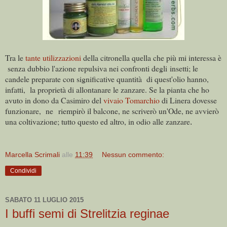
Tra le
tante utilizzazioni
della citronella quella che più mi interessa è
senza dubbio l'azione repulsiva nei confronti degli insetti; le
candele preparate con significative quantità
di quest'olio hanno,
infatti,
la proprietà di allontanare le zanzare. Se la pianta che ho
avuto in dono da Casimiro del
vivaio Tomarchio
di Linera dovesse
funzionare, ne riempirò il balcone, ne scriverò un'Ode, ne avvierò
una coltivazione; tutto questo ed altro, in odio alle zanzare
.
Marcella Scrimali
alle
11:39
Nessun commento:
Condividi
SABATO 11 LUGLIO 2015
I buffi semi di Strelitzia reginae