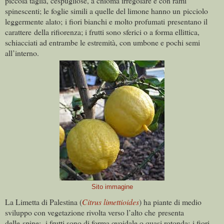
piccola taglia, cespugliose, a chioma irregolare e con rami
spinescenti; le foglie simili a quelle del limone hanno un picciolo
leggermente alato; i fiori bianchi e molto profumati
presentano il
carattere della rifiorenza; i frutti sono sferici o a forma ellittica,
schiacciati ad entrambe le estremità, con umbone e pochi semi
all’interno.
Sito immagine
La Limetta di Palestina (
Citrus limettioides
) ha piante di medio
sviluppo con vegetazione rivolta verso l’alto che presenta
delle spine; i frutti sono di forma ovoidale o quasi rotonda; i fiori