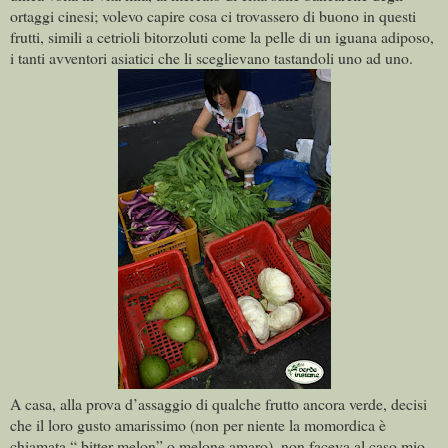
ortaggi cinesi; volevo capire cosa ci trovassero di buono in questi
frutti, simili a cetrioli bitorzoluti come la pelle di un iguana adiposo,
i tanti avventori asiatici che li sceglievano tastandoli uno ad uno.
A casa, alla prova d’assaggio di qualche frutto ancora verde, decisi
che il loro gusto amarissimo (non per niente la momordica è
chiamata “ bitter melon” o melone amaro), non faceva al caso mio,