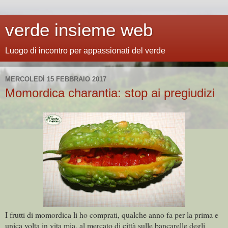
verde insieme web
Luogo di incontro per appassionati del verde
MERCOLEDÌ 15 FEBBRAIO 2017
Momordica charantia: stop ai pregiudizi
I frutti di momordica li ho comprati, qualche anno fa per la prima e
unica volta in vita mia, al mercato di città sulle bancarelle degli