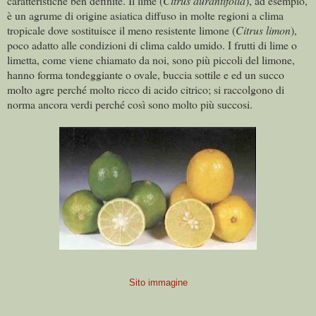
caratteristiche ben definite. Il lime (
Citrus aurantifolia
), ad esempio,
è un agrume di origine asiatica diffuso in molte regioni a clima
tropicale dove sostituisce il meno resistente limone (
Citrus limon
),
poco adatto alle condizioni di clima caldo umido. I frutti di lime o
limetta, come viene chiamato da noi, sono più piccoli del limone,
hanno forma tondeggiante o ovale, buccia sottile e ed un succo
molto agre perché molto ricco di acido citrico; si raccolgono di
norma ancora verdi perché così sono molto più succosi.
Sito immagine