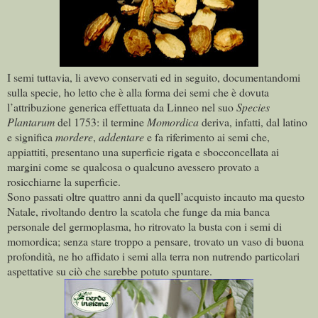
I semi tuttavia, li avevo conservati ed in seguito, documentandomi
sulla specie, ho letto che è alla forma dei semi che è dovuta
l’attribuzione generica effettuata da Linneo nel suo
Species
Plantarum
del 1753: il termine
Momordica
deriva, infatti, dal latino
e significa
mordere
,
addentare
e fa riferimento ai semi che,
appiattiti, presentano una superficie rigata e sbocconcellata ai
margini come se qualcosa o qualcuno avessero provato a
rosicchiarne la superficie.
Sono passati oltre quattro anni da quell’acquisto incauto ma questo
Natale, rivoltando dentro la scatola che funge da mia banca
personale del germoplasma, ho ritrovato la busta con i semi di
momordica; senza stare troppo a pensare, trovato un vaso di buona
profondità, ne ho affidato i semi alla terra non nutrendo particolari
aspettative su ciò che sarebbe potuto spuntare.