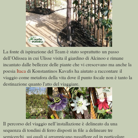
La fonte di ispirazione del Team è stato soprattutto un passo
dell’Odissea in cui Ulisse visita il giardino di Alcinoo e rimane
incantato dalle bellezze delle piante che vi crescevano ma anche la
poesia
Itaca
di Konstantinos Kavafis ha aiutato a raccontare il
viaggio come metafora della vita dove il punto focale non è tanto la
destinazione quanto l'atto del viaggiare.
Il percorso del viaggio nell’installazione è delineato da una
sequenza di tondini di ferro disposti in file a delineare tre
semicerchi sui quali si arrampicano passiflore ed in particolare