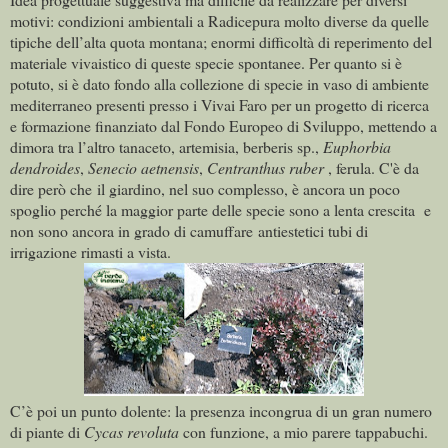
motivi: condizioni ambientali a Radicepura molto diverse da quelle
tipiche dell’alta quota montana; enormi difficoltà di reperimento del
materiale vivaistico di queste specie spontanee. Per quanto si è
potuto, si è dato fondo alla collezione di specie in vaso di ambiente
mediterraneo presenti presso i Vivai Faro per un progetto di ricerca
e formazione finanziato dal Fondo Europeo di Sviluppo, mettendo a
dimora tra l’altro tanaceto, artemisia, berberis sp.,
Euphorbia
dendroides
,
Senecio aetnensis
,
Centranthus ruber
, ferula. C'è da
dire però che il giardino, nel suo complesso, è ancora un poco
spoglio perché la maggior parte delle specie sono a lenta crescita e
non sono ancora in grado di camuffare antiestetici tubi di
irrigazione rimasti a vista.
C’è poi un punto dolente: la presenza incongrua di un gran numero
di piante di
Cycas revoluta
con funzione, a mio parere tappabuchi.