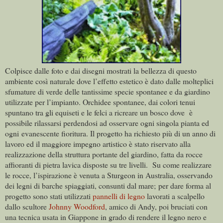
Colpisce dalle foto e dai disegni mostrati la bellezza di questo
ambiente così naturale dove l’effetto estetico è dato dalle molteplici
sfumature di verde delle tantissime specie spontanee e da giardino
utilizzate per l’impianto.
Orchidee spontanee, dai colori tenui
spuntano tra gli equiseti e le felci a ricreare un bosco dove è
possibile rilassarsi perdendosi ad osservare ogni singola pianta ed
ogni evanescente fioritura.
Il progetto ha richiesto più di un anno di
lavoro ed il maggiore impegno artistico è stato riservato alla
realizzazione della struttura portante del giardino, fatta da rocce
affioranti di pietra lavica disposte su tre livelli. Su come realizzare
le rocce, l’ispirazione è venuta a Sturgeon in Australia, osservando
dei legni di barche spiaggiati, consunti dal mare; per dare forma al
progetto sono stati utilizzati
pannelli di legno
lavorati a scalpello
dallo scultore
Johnny Woodford
, amico di Andy, poi bruciati con
una tecnica usata in Giappone in grado di rendere il legno nero e