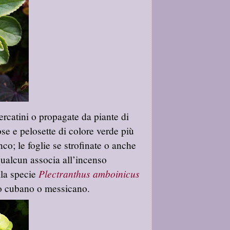
ercatini o propagate da piante di
ose e pelosette di colore verde più
o; le foglie se strofinate o anche
ualcun associa all’incenso
Plectranthus amboinicus
lla specie
ano cubano o messican
o.