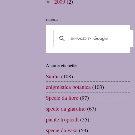
2009
(2)
►
ricerca
Alcune etichette
Sicilia
(108)
enigmistica botanica
(103)
Specie da fiore
(97)
specie da giardino
(67)
piante tropicali
(55)
specie da vaso
(53)