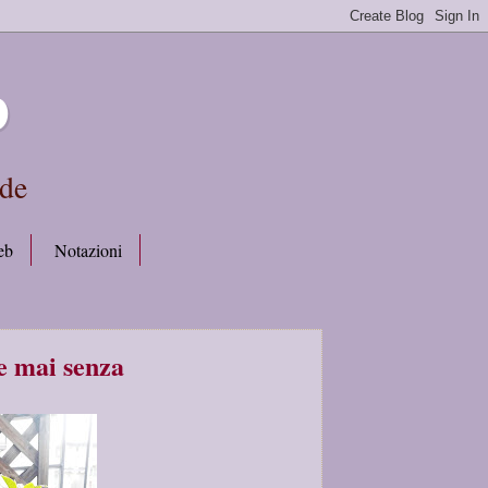
b
rde
eb
Notazioni
e mai senza