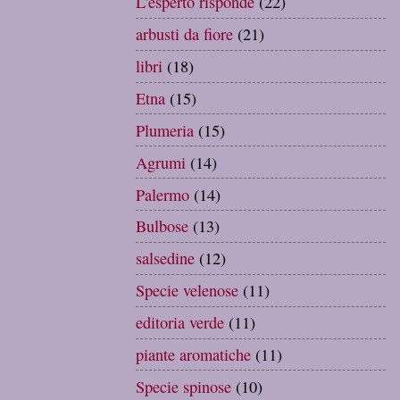
L'esperto risponde
(22)
arbusti da fiore
(21)
libri
(18)
Etna
(15)
Plumeria
(15)
Agrumi
(14)
Palermo
(14)
Bulbose
(13)
salsedine
(12)
Specie velenose
(11)
editoria verde
(11)
piante aromatiche
(11)
Specie spinose
(10)