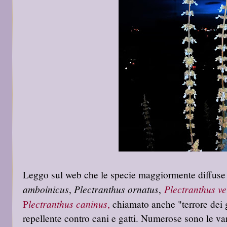
Leggo sul web che le specie maggiormente diffuse 
amboinicus
Plectranthus ornatus
Plectranthus ver
,
,
lectranthus caninus
P
,
chiamato anche "terrore dei g
repellente contro cani e gatti. Numerose sono le var