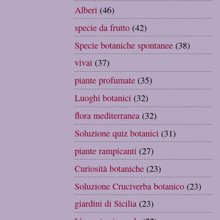
Alberi
(46)
specie da frutto
(42)
Specie botaniche spontanee
(38)
vivai
(37)
piante profumate
(35)
Luoghi botanici
(32)
flora mediterranea
(32)
Soluzione quiz botanici
(31)
piante rampicanti
(27)
Curiosità botaniche
(23)
Soluzione Cruciverba botanico
(23)
giardini di Sicilia
(23)