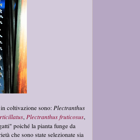
Plectranthus
in coltivazione sono:
ticillatus
Plectranthus fruticosus
,
,
atti" poiché la pianta funge da
ietà che sono state selezionate sia