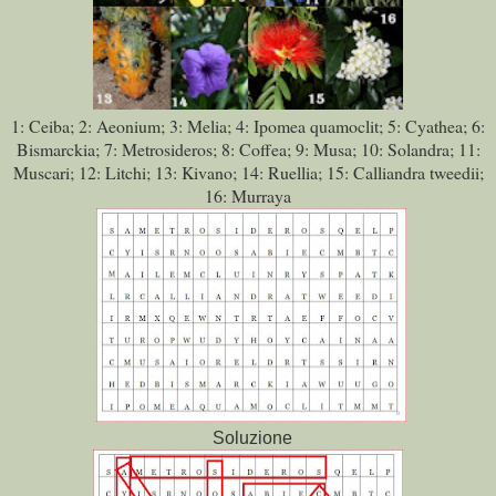
1: Ceiba; 2: Aeonium; 3: Melia; 4: Ipomea quamoclit; 5: Cyathea; 6:
Bismarckia; 7: Metrosideros; 8: Coffea; 9: Musa; 10: Solandra; 11:
Muscari; 12: Litchi; 13: Kivano; 14: Ruellia; 15: Calliandra tweedii;
16: Murraya
Soluzione