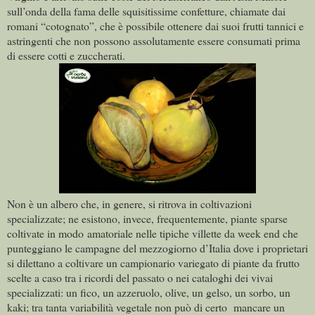
sull’onda della fama delle squisitissime confetture, chiamate dai
romani “cotognato”, che è possibile ottenere dai suoi frutti tannici e
astringenti che non possono assolutamente essere consumati prima
di essere cotti e zuccherati.
Non è un albero che, in genere, si ritrova in coltivazioni
specializzate; ne esistono, invece, frequentemente, piante sparse
coltivate in modo amatoriale nelle tipiche villette da week end che
punteggiano le campagne del mezzogiorno d’Italia dove i proprietari
si dilettano a coltivare un campionario variegato di piante da frutto
scelte a caso tra i ricordi del passato o nei cataloghi dei vivai
specializzati: un fico, un azzeruolo, olive, un gelso, un sorbo, un
kaki; tra tanta variabilità vegetale non può di certo mancare un