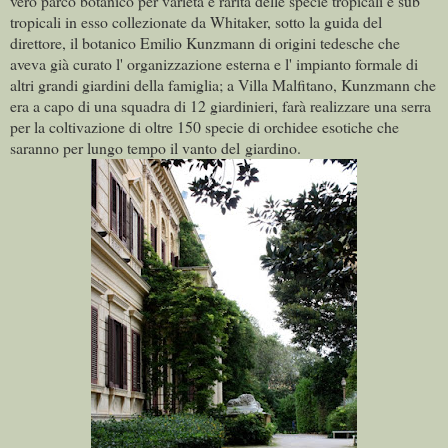
vero parco botanico per varietà e rarità delle specie tropicali e sub
tropicali in esso collezionate da Whitaker, sotto la guida del
direttore, il botanico Emilio Kunzmann di origini tedesche che
aveva già curato l' organizzazione esterna e l' impianto formale di
altri grandi giardini della famiglia; a Villa Malfitano, Kunzmann che
era a capo di una squadra di 12 giardinieri, farà realizzare una serra
per la coltivazione di oltre 150 specie di orchidee esotiche che
saranno per lungo tempo il vanto del giardino.