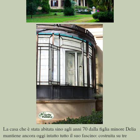
La casa che è stata abitata sino agli anni 70 dalla figlia minore Delia
mantiene ancora oggi intatto tutto il suo fascino: costruita su tre