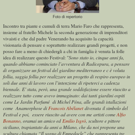
Foto di repertorio
Incontro tra piante e cumuli di terra Mario Faro che rappresenta,
insieme al fratello Michele la seconda generazione di imprenditori
vivaisti e che dal padre Venerando ha acquisito la capacità
visionaria di pensare e soprattutto realizzare grandi progetti, e non
posso fare a meno di chiedergli a chi in famiglia è venuta la folle
idea di realizzare questo Festival: "
Sono stato io, cinque anni fa,
quando abbiamo cominciato l’avventura di Radicepura, a pensare
di organizzare un festival del giardino mediterraneo e c è voluta
follia, saggia follia per realizzare un progetto di respiro europeo in
soli due anni di lavoro con l’intenzione di ripeterci a cadenza
biennale. E' stata, però, una grande soddisfazione essere riuscito a
realizzare tutto come avevo immaginato: dai tanti giardini ospiti
come
Le Jardin Parfumé di Michel Péna
, alle grandi istallazioni
come Anamorphose di
Francois Abélanet
divenuta il simbolo del
Festival e poi, essere riuscito ad avere con me artisti come
Alfio
Bonanno
, oramai un amico ed
Emilio Isgrò
, scultore e pittore
siciliano, trapiantato da anni a Milano, che da noi propone una
scultura chiamata “Il sogno di Empedocle” che rappresenta tre