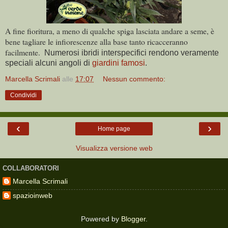
A fine fioritura, a meno di qualche spiga lasciata andare a seme, è
bene tagliare le infiorescenze alla base tanto ricacceranno
facilmente.
Numerosi ibridi interspecifici rendono veramente
speciali alcuni angoli di
giardini famosi
.
Marcella Scrimali
alle
17:07
Nessun commento:
Condividi
‹
›
Home page
Visualizza versione web
COLLABORATORI
Marcella Scrimali
spazioinweb
Powered by
Blogger
.