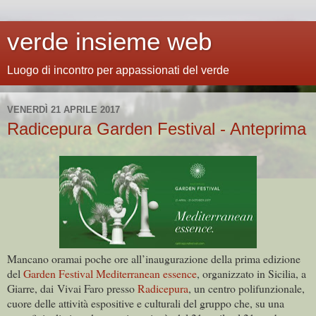
verde insieme web
Luogo di incontro per appassionati del verde
VENERDÌ 21 APRILE 2017
Radicepura Garden Festival - Anteprima
Mancano oramai poche ore all’inaugurazione della prima edizione
del
Garden Festival Mediterranean essence
, organizzato in Sicilia, a
Giarre, dai Vivai Faro presso
Radicepura
, un centro polifunzionale,
cuore delle attività espositive e culturali del gruppo che, su una