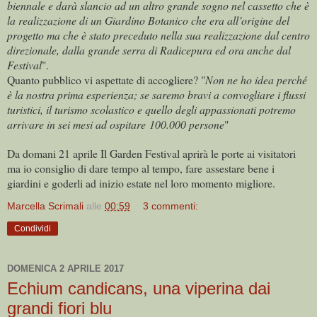
biennale e darà slancio ad un altro grande sogno nel cassetto che è
la realizzazione di un Giardino Botanico che era all’origine del
progetto ma che è stato preceduto nella sua realizzazione dal centro
direzionale, dalla grande serra di Radicepura ed ora anche dal
Festival
".
Quanto pubblico vi aspettate di accogliere? "
Non ne ho idea perché
è la nostra prima esperienza; se saremo bravi a convogliare i flussi
turistici, il turismo scolastico e quello degli appassionati potremo
arrivare in sei mesi ad ospitare 100.000 persone
"
Da domani 21 aprile Il Garden Festival aprirà le porte ai visitatori
ma io consiglio di dare tempo al tempo, fare assestare bene i
giardini e goderli ad inizio estate nel loro momento migliore.
Marcella Scrimali
alle
00:59
3 commenti:
Condividi
DOMENICA 2 APRILE 2017
Echium candicans, una viperina dai
grandi fiori blu