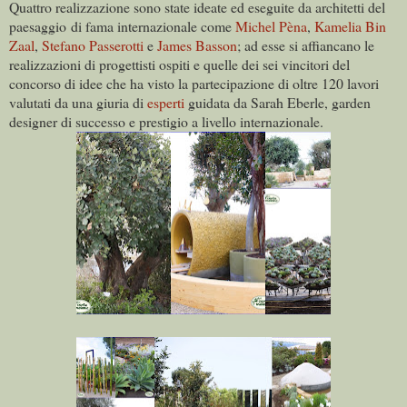
Quattro realizzazione sono state ideate ed eseguite da architetti del
paesaggio di fama internazionale come
Michel Pèna
,
Kamelia Bin
Zaal
,
Stefano Passerotti
e
James Basson
; ad esse si affiancano le
realizzazioni di progettisti ospiti e quelle dei sei vincitori del
concorso di idee che ha visto la partecipazione di oltre 120 lavori
valutati da una giuria di
esperti
guidata da Sarah Eberle, garden
designer di successo e prestigio a livello internazionale.