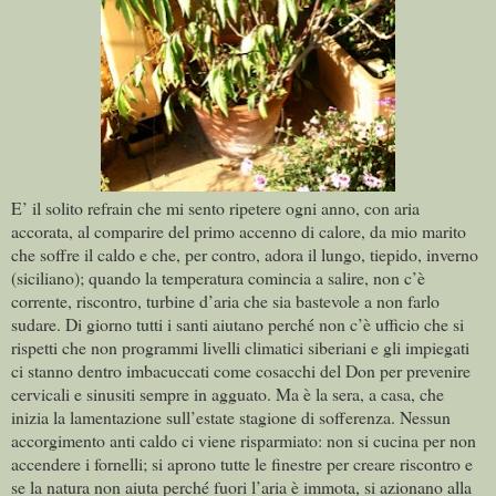
E’ il solito refrain che mi sento ripetere ogni anno, con aria
accorata, al comparire del primo accenno di calore, da mio marito
che soffre il caldo e che, per contro, adora il lungo, tiepido, inverno
(siciliano); quando la temperatura comincia a salire, non c’è
corrente, riscontro, turbine d’aria che sia bastevole a non farlo
sudare. Di giorno tutti i santi aiutano perché non c’è ufficio che si
rispetti che non programmi livelli climatici siberiani e gli impiegati
ci stanno dentro imbacuccati come cosacchi del Don per prevenire
cervicali e sinusiti sempre in agguato. Ma è la sera, a casa, che
inizia la lamentazione sull’estate stagione di sofferenza. Nessun
accorgimento anti caldo ci viene risparmiato: non si cucina per non
accendere i fornelli; si aprono tutte le finestre per creare riscontro e
se la natura non aiuta perché fuori l’aria è immota, si azionano alla