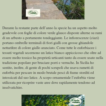
Durante la restante parte dell’anno la specie ha un aspetto molto
gradevole con foglie di colore verde glauco disposte alterne su rami
di un arbusto a portamento tondeggiante. Le infiorescenze (ciazi)
portano ombrelle terminali di fiori gialli con grosse ghiandole
nettarifere di colore giallo aranciato. Come tutte le euforbiacee i
tessuti vegetali secernono un latice bianco appiccicoso che oltre ad
essere molto tossico ha proprietà urticanti tanto da essere usato nella
tradizione popolare per bruciare porri e verruche. In Sicilia ho
sentito, inoltre, di gente di pochi scrupoli che usava rametti di
euforbia per pescare in modo brutale pesci di fiume storditi ed
intossicati dal suo latice. A scopo ornamentale l’euforbia viene
utilizzata per ricoprire vaste aree dove rapidamente tendono ad
inselvatichire.