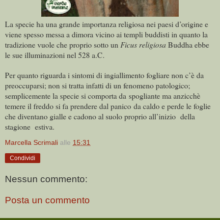
La specie ha una grande importanza religiosa nei paesi d’origine e
viene spesso messa a dimora vicino ai templi buddisti in quanto la
tradizione vuole che proprio sotto un
Ficus religiosa
Buddha ebbe
le sue illuminazioni nel 528 a.C.
Per quanto riguarda i sintomi di ingiallimento fogliare non c’è da
preoccuparsi; non si tratta infatti di un fenomeno patologico;
semplicemente la specie si comporta da spogliante ma anzicchè
temere il freddo si fa prendere dal panico da caldo e perde le foglie
che diventano gialle e cadono al suolo proprio all’inizio della
stagione estiva.
Marcella Scrimali
alle
15:31
Condividi
Nessun commento:
Posta un commento