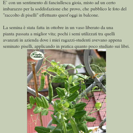
E’ con un sentimento di fanciullesca gioia, misto ad un certo
imbarazzo per la soddisfazione che provo, che pubblico le foto del
"raccolto di piselli" effettuato quest’oggi in balcone.
La semina è stata fatta in ottobre in un vaso liberato da una
pianta passata a miglior vita; pochi i semi utilizzati tra quelli
avanzati in azienda dove i miei ragazzi-studenti avevano appena
seminato piselli, applicando in pratica quanto poco studiato sui libri.