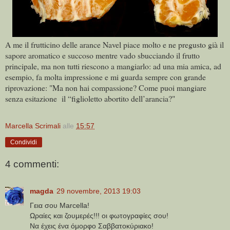
A me il frutticino delle arance Navel piace molto e ne pregusto già il
sapore aromatico e succoso mentre vado sbucciando il frutto
principale, ma non tutti riescono a mangiarlo: ad una mia amica, ad
esempio, fa molta impressione e mi guarda sempre con grande
riprovazione: "Ma non hai compassione? Come puoi mangiare
senza esitazione il “figlioletto abortito dell’arancia?"
Marcella Scrimali
alle
15:57
Condividi
4 commenti:
magda
29 novembre, 2013 19:03
Γεια σου Marcella!
Ωραίες και ζουμερές!!! οι φωτογραφίες σου!
Να έχεις ένα όμορφο Σαββατοκύριακο!