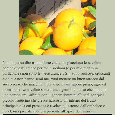
Non lo posso dire troppo forte che a me piacciono le naveline
perché queste arance per molti siciliani (e per mio marito in
particolare) non sono le "vere arance”. Si, sono succose, croccanti
e dolci e non hanno semi ma, vuoi mettere un buon tarocco dal
succo rosso che macchia il piatto ed ha un sapore pieno, agro ed
aromatico? Le naveline sono arance gentili e penso che abbiano
una particolare “affinità con il genere femminile”; sarà per quel
piccolo frutticino che cresce nascosto all’interno del frutto
principale e la cui presenza è rivelata all’esterno dall’ombelico o
navel, una piccola apertura presente all’apice dell’arancia.