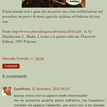
Esteticamente non è gran che ma provo una certa soddisfazione nel
possedere un pezzo di storia agricola siciliana sul balcone di casa
mia.
Fonti:
http://www.editorialeagora.it/rw/articoli/18.pdf
; A. G.
Haudricourt, L. Hedin, L'uomo e le piante coltivate, Flaccovio
Editore, 1993 Palermo
Marcella Scrimali
alle
14:34
Condividi
6 commenti:
CarloFelix
31 dicembre, 2013 00:37
questa srtoria non la sapevo! molto interessante!
me ne portarono qualche pezzo dall'africa, me l'aspettavo
morbida ma appena l'addentai...per poco non ci ho lasciato