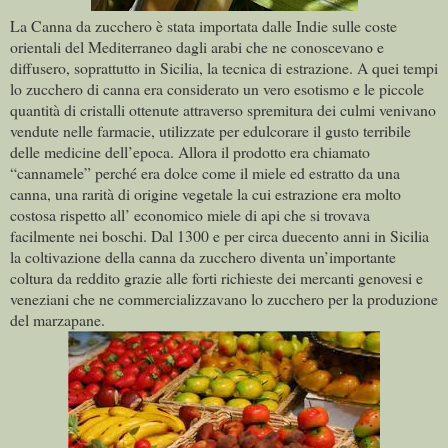
La Canna da zucchero è stata importata dalle Indie sulle coste
orientali del Mediterraneo dagli arabi che ne conoscevano e
diffusero, soprattutto in Sicilia, la tecnica di estrazione. A quei tempi
lo zucchero di canna era considerato un vero esotismo e le piccole
quantità di cristalli ottenute attraverso spremitura dei culmi venivano
vendute nelle farmacie, utilizzate per edulcorare il gusto terribile
delle medicine dell’epoca. Allora il prodotto era chiamato
“cannamele” perché era dolce come il miele ed estratto da una
canna, una rarità di origine vegetale la cui estrazione era molto
costosa rispetto all’ economico miele di api che si trovava
facilmente nei boschi. Dal 1300 e per circa duecento anni in Sicilia
la coltivazione della canna da zucchero diventa un’importante
coltura da reddito grazie alle forti richieste dei mercanti genovesi e
veneziani che ne commercializzavano lo zucchero per la produzione
del marzapane.