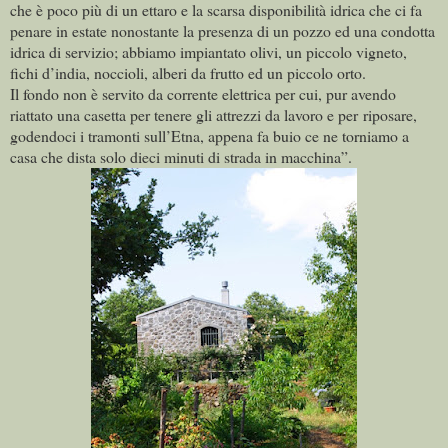
che è poco più di un ettaro e la scarsa disponibilità idrica che ci fa
penare in estate nonostante la presenza di un pozzo ed una condotta
idrica di servizio; abbiamo impiantato olivi, un piccolo vigneto,
fichi d’india, noccioli, alberi da frutto ed un piccolo orto.
Il fondo non è servito da corrente elettrica per cui, pur avendo
riattato una casetta per tenere gli attrezzi da lavoro e per riposare,
godendoci i tramonti sull’Etna, appena fa buio ce ne torniamo a
casa che dista solo dieci minuti di strada in macchina”.