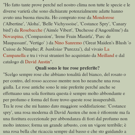
"Ho fatto tante prove perché nel nostro clima non tutte le specie e le
diverse varietà che sono dichiarate potenzialmente adatte hanno
avuto una buona riuscita. Ho comprato rose da
Mondorose
('Albertine', 'Aloha', 'Belle Vichyssoise', 'Costance Spry', 'Canary
bird') da
Rosebacche
('Aimée Vibert', 'Duchesse d’Angoulême') da
Novaspina
, ('Compassion', 'Irene Frain Masirfa', 'Parc de
Maupassant', 'Vertigo' ) da
Nino Sanremo
('Great Maiden’s Blush 'o
Cuisse de Nimphe;
R. banksiae
'Purezza'), dal vivaio
La
Campanella
e tra i vivai stranieri ho acquistato da
Meilland
e dal
catalogo di
David Austin
".
Quali sono le tue rose preferite?
"Scelgo sempre rose che abbiano tonalità del bianco, del rosato o
per contro, del rosso accesso mentre non ho neanche una rosa
gialla. Le rose antiche sono le mie preferite perché anche se
effettuano una sola fioritura questa è sempre molto abbondante e
per profumo e forma del fiore trovo queste rose insuperabili.
Tra le rose che mi hanno dato maggiore soddisfazione: 'Costance
spry', una rosa moderna di David Austen che non è rifiorente ma fa
una fioritura eccezionale per abbondanza di fiori dal profumo non
molto intenso; forma un grande arbusto, con un vigore terribile; è
una rosa bella che ricaccia sempre dal basso e che sto guidando a