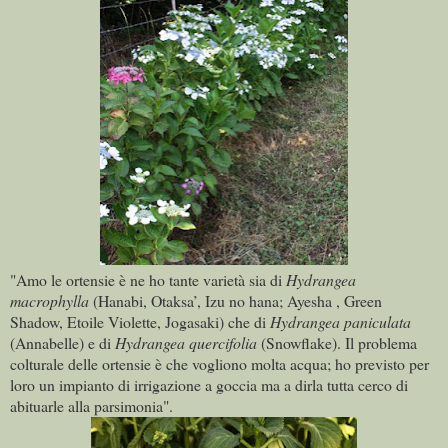
"Amo le ortensie è ne ho tante varietà sia di
Hydrangea
macrophylla
(Hanabi, Otaksa’, Izu no hana; Ayesha , Green
Shadow, Etoile Violette, Jogasaki) che di
Hydrangea paniculata
(Annabelle) e di
Hydrangea quercifolia
(Snowflake). Il problema
colturale delle ortensie è che vogliono molta acqua; ho previsto per
loro un impianto di irrigazione a goccia ma a dirla tutta cerco di
abituarle alla parsimonia".