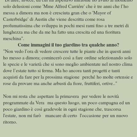
solo delusioni come 'Mme Alfred Carriére' che è tre anni che l’ho
messa a dimora ma non è cresciuta gran che o 'Mayor of
Casterbridge' di Austin che viene descritta come rosa
profumatissima che sviluppa in pochi mesi rami fino a tre metri di
lunghezza ma che da me ha fatto una crescita ed una fioritura
meschina".
Come immagini il tuo giardino tra qualche anno?
"Non vedo l’ora di vedere crescere tutte le piante che in questi anni
ho messo a dimora; comincerò così a fare ordine selezionando solo
le specie e le varietà che si sono meglio ambientate nel nostro clima
dove l’estate tutto si ferma. Ma ho ancora tanti progetti e tanti
acquisti da fare per la prossima stagione perché ho molte ortensie e
rose da provare ma anche arbusti da fiore, fruttiferi, ortive.."
Non mi resta che aspettare la primavera per vedere le novità
programmate da Vera ma questo luogo, un poco campagna ed un
poco giardino è così gradevole in ogni stagione che, trascorsa
l'estate, non mi farò mancare di certo l'occasione per un nuovo
ritorno.