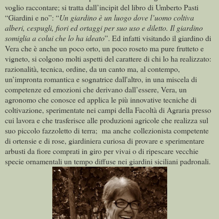
voglio raccontare; si tratta dall’incipit del libro di Umberto Pasti
“Giardini e no”: “
Un giardino è un luogo dove l’uomo coltiva
alberi, cespugli, fiori ed ortaggi per suo uso e diletto. Il giardino
somiglia a colui che lo ha ideato
”. Ed infatti visitando il giardino di
Vera che è anche un poco orto, un poco roseto ma pure frutteto e
vigneto, si colgono molti aspetti del carattere di chi lo ha realizzato:
razionalità, tecnica, ordine, da un canto ma, al contempo,
un’impronta romantica e sognatrice dall'altro, in una miscela di
competenze ed emozioni che derivano dall’essere, Vera, un
agronomo che conosce ed applica le più innovative tecniche di
coltivazione, sperimentate nei campi della Facoltà di Agraria presso
cui lavora e che trasferisce alle produzioni agricole che realizza sul
suo piccolo fazzoletto di terra; ma anche collezionista competente
di ortensie e di rose, giardiniera curiosa di provare e sperimentare
arbusti da fiore comprati in giro per vivai o di ripescare vecchie
specie ornamentali un tempo diffuse nei giardini siciliani padronali.