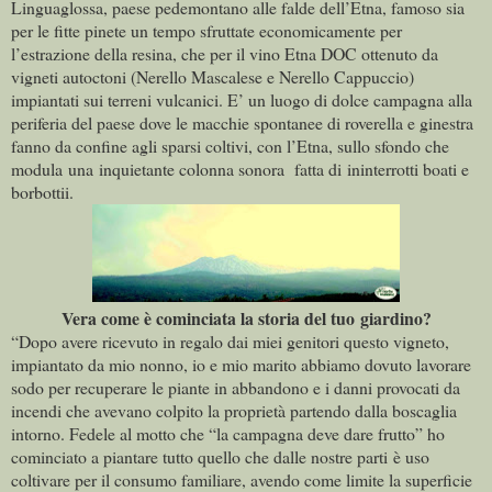
Linguaglossa, paese pedemontano alle falde dell’Etna, famoso sia
per le fitte pinete un tempo sfruttate economicamente per
l’estrazione della resina, che per il vino Etna DOC ottenuto da
vigneti autoctoni (Nerello Mascalese e Nerello Cappuccio)
impiantati sui terreni vulcanici.
E’ un luogo di dolce campagna alla
periferia del paese dove le macchie spontanee di roverella e ginestra
fanno da confine agli sparsi coltivi, con l’Etna, sullo sfondo che
modula una inquietante colonna sonora fatta di ininterrotti boati e
borbottii.
Vera come è cominciata la storia del tuo giardino?
“Dopo avere ricevuto in regalo dai miei genitori questo vigneto,
impiantato da mio nonno, io e mio marito abbiamo dovuto lavorare
sodo per recuperare le piante in abbandono e i danni provocati da
incendi che avevano colpito la proprietà partendo dalla boscaglia
intorno. Fedele al motto che “la campagna deve dare frutto” ho
cominciato a piantare tutto quello che dalle nostre parti è uso
coltivare per il consumo familiare, avendo come limite la superficie