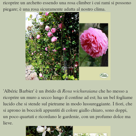
ricoprire un archetto essendo una rosa climber i cui rami si possono
piegare; è una rosa sicuramente adatta al nostro clima.
'Albéric Barbier' è un ibrido di
Rosa wichuraiana
che ho messo a
ricoprire un muro a secco lungo il confine ad est; ha un bel fogliame
lucido che si stende sul pietrame in modo lussureggiante. I fiori, che
si aprono in boccioli appuntiti di colore giallo chiaro, sono doppi,
un poco quartati e ricordano le gardenie, con un profumo dolce ma
lieve.