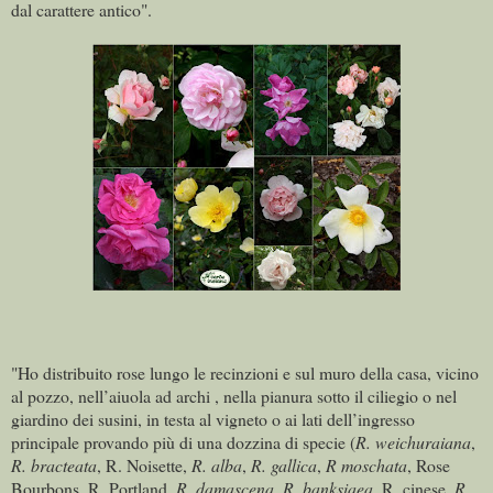
dal carattere antico".
"Ho distribuito rose lungo le recinzioni e sul muro della casa, vicino
al pozzo, nell’aiuola ad archi , nella pianura sotto il ciliegio o nel
giardino dei susini, in testa al vigneto o ai lati dell’ingresso
principale provando più di una dozzina di specie (
R. weichuraiana
,
R. bracteata
, R. Noisette,
R. alba
,
R. gallica
,
R moschata
, Rose
Bourbons, R. Portland,
R. damascena
,
R. banksiaea
, R. cinese,
R.