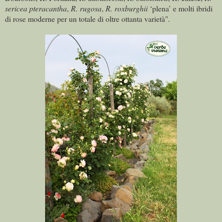
sericea pteracantha
,
R. rugosa
,
R. roxburghii
‘plena’ e molti ibridi
di rose moderne per un totale di oltre ottanta varietà".