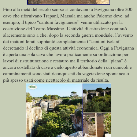
Fino alla metà del secolo scorso si contavano a Favignana oltre 200
cave che rifornivano Trapani, Marsala ma anche Palermo dove, ad
esempio, il tipico “cantuni favignanese” venne utilizzato per la
costruzione del Teatro Massimo. L’attività di estrazione continuò
alacremente sino a che, dopo la seconda guerra mondiale, l’avvento
dei mattoni forati soppiantò completamente i “cantuni isolani”,
decretando il declino di questa attività economica. Oggi a Favignana
è aperta una sola cava che lavora praticamente su ordinazione per
lavori di ristrutturazione e restauro ma il territorio della “piana” è
ancora costellato di cave a cielo aperto abbandonate i cui cunicoli e
camminamenti sono stati riconquistati da vegetazione spontanea o
più spesso usati come ricettacolo di materiale da risulta.