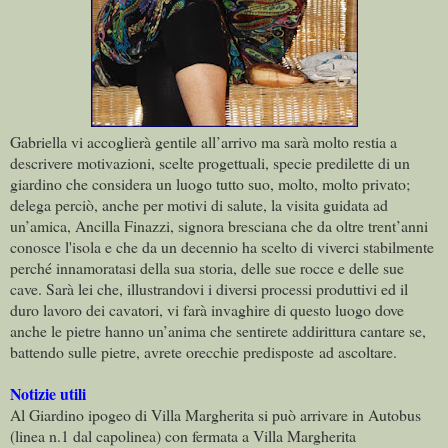
Gabriella vi accoglierà gentile all’arrivo ma sarà molto restia a
descrivere motivazioni, scelte progettuali, specie predilette di un
giardino che considera un luogo tutto suo, molto, molto
privato;
delega perciò, anche per motivi di salute, la visita guidata ad
un’amica, Ancilla Finazzi, signora bresciana che da oltre trent’anni
conosce l'isola e che da un decennio ha scelto di viverci stabilmente
perché innamoratasi della sua storia, delle sue rocce e delle sue
cave. Sarà lei che, illustrandovi i diversi processi produttivi ed il
duro lavoro dei cavatori, vi farà invaghire di questo luogo dove
anche le pietre hanno un’anima che sentirete addirittura cantare se,
battendo sulle pietre, avrete orecchie predisposte ad ascoltare.
Notizie utili
Al Giardino ipogeo di Villa Margherita si può arrivare in Autobus
(linea n.1 dal capolinea) con fermata a Villa Margherita