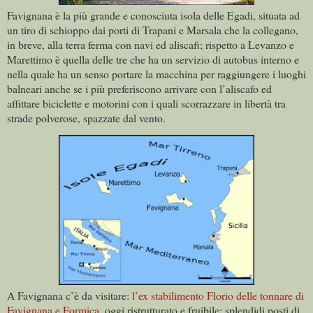
Favignana è la più grande e conosciuta isola delle Egadi, situata ad
un tiro di schioppo dai porti di Trapani e Marsala che la collegano,
in breve, alla terra ferma con navi ed aliscafi; rispetto a Levanzo e
Marettimo è quella delle tre che ha un servizio di autobus interno e
nella quale ha un senso portare la macchina per raggiungere i luoghi
balneari anche se i più preferiscono arrivare con l’aliscafo ed
affittare biciclette e motorini con i quali scorrazzare in libertà tra
strade polverose, spazzate dal vento
.
A Favignana c’è da visitare:
l’ex stabilimento Florio delle tonnare di
Favignana e Formica
, oggi ristrutturato e fruibile; splendidi posti di