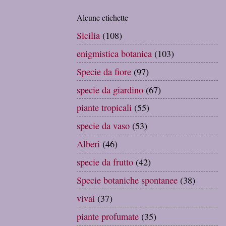
Alcune etichette
Sicilia
(108)
enigmistica botanica
(103)
Specie da fiore
(97)
specie da giardino
(67)
piante tropicali
(55)
specie da vaso
(53)
Alberi
(46)
specie da frutto
(42)
Specie botaniche spontanee
(38)
vivai
(37)
piante profumate
(35)