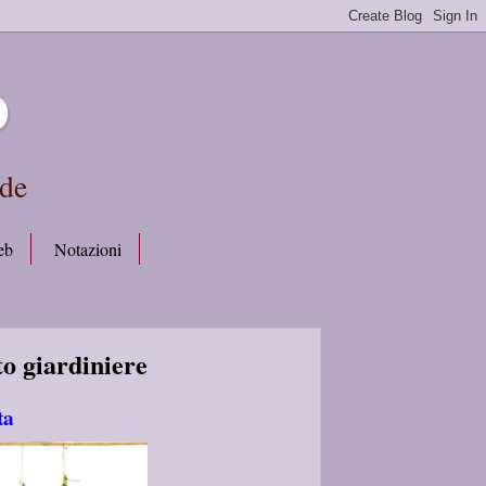
b
rde
eb
Notazioni
to giardiniere
ta