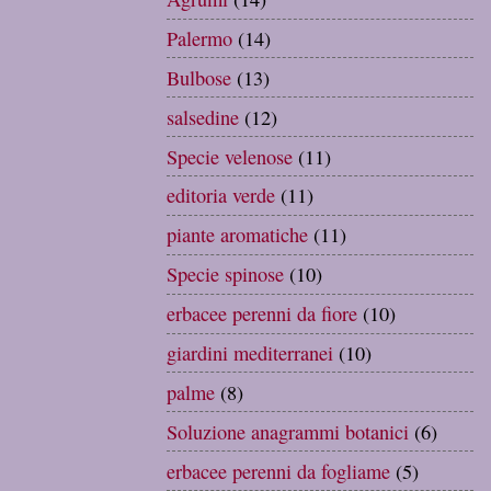
Palermo
(14)
Bulbose
(13)
salsedine
(12)
Specie velenose
(11)
editoria verde
(11)
piante aromatiche
(11)
Specie spinose
(10)
erbacee perenni da fiore
(10)
giardini mediterranei
(10)
palme
(8)
Soluzione anagrammi botanici
(6)
erbacee perenni da fogliame
(5)