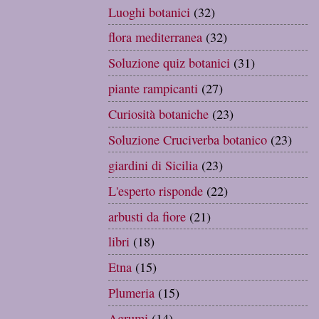
Luoghi botanici
(32)
flora mediterranea
(32)
Soluzione quiz botanici
(31)
piante rampicanti
(27)
Curiosità botaniche
(23)
Soluzione Cruciverba botanico
(23)
giardini di Sicilia
(23)
L'esperto risponde
(22)
arbusti da fiore
(21)
libri
(18)
Etna
(15)
Plumeria
(15)
Agrumi
(14)