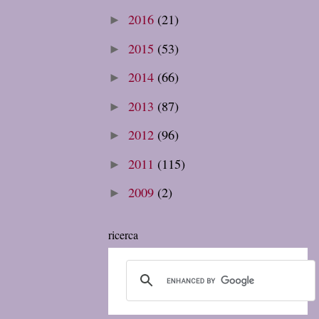
2016
(21)
►
2015
(53)
►
2014
(66)
►
2013
(87)
►
2012
(96)
►
2011
(115)
►
2009
(2)
►
ricerca