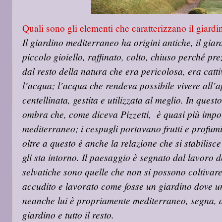
Quali sono gli elementi che caratterizzano il giard
Il giardino mediterraneo ha origini antiche, il gi
piccolo gioiello, raffinato, colto, chiuso perché pr
dal resto della natura che era pericolosa, era catt
l’acqua; l’acqua che rendeva possibile vivere all’
centellinata, gestita e utilizzata al meglio. In ques
ombra che, come diceva Pizzetti, è quasi più impor
mediterraneo; i cespugli portavano frutti e profumi
oltre a questo è anche la relazione che si stabilisce
gli sta intorno. Il paesaggio è segnato dal lavoro d
selvatiche sono quelle che non si possono coltivare
accudito e lavorato come fosse un giardino dove un
neanche lui è propriamente mediterraneo, segna, dis
giardino e tutto il resto.