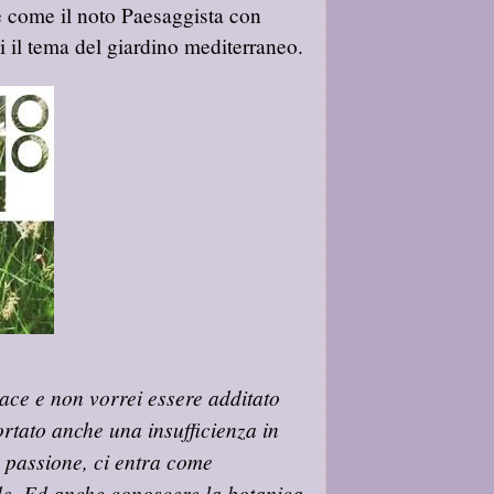
e come il noto Paesaggista con
i il tema del giardino mediterraneo.
ace e non vorrei essere additato
portato anche una insufficienza in
a passione, ci entra come
rde. Ed anche conoscere la botanica