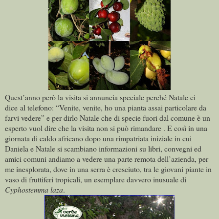
Quest’anno però la visita si annuncia speciale perché Natale ci
dice al telefono: “Venite, venite, ho una pianta assai particolare da
farvi vedere” e per dirlo Natale che di specie fuori dal comune è un
esperto vuol dire che la visita non si può rimandare . E così in una
giornata di caldo africano dopo una rimpatriata iniziale in cui
Daniela e Natale si scambiano informazioni su libri, convegni ed
amici comuni andiamo a vedere una parte remota dell’azienda, per
me inesplorata, dove in una serra è cresciuto, tra le giovani piante in
vaso di fruttiferi tropicali, un esemplare davvero inusuale di
Cyphostemma laza
.