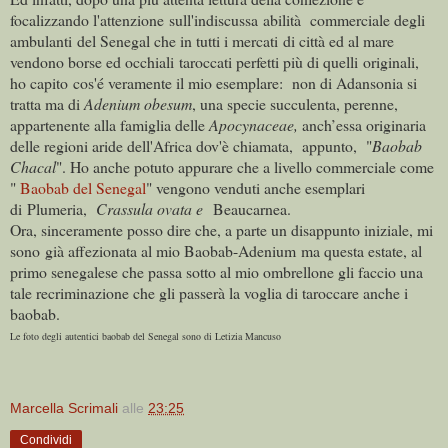
focalizzando l'attenzione sull'indiscussa abilità
commerciale degli
ambulanti del Senegal che in tutti i mercati di città ed al mare
vendono borse ed occhiali taroccati perfetti più di quelli originali,
ho capito cos'é veramente il mio esemplare:
non di Adansonia si
tratta ma di
Adenium obesum
, una specie succulenta, perenne,
appartenente alla famiglia delle
Apocynaceae,
anch’essa originaria
delle regioni aride dell'Africa dov'è chiamata, appunto, "
Baobab
Chacal
".
Ho anche potuto appurare che a livello commerciale come
"
Baobab del Senegal
" vengono venduti anche esemplari
di Plumeria,
Crassula ovata e
Beaucarnea.
Ora, sinceramente posso dire che, a parte un disappunto iniziale, mi
sono già affezionata al mio Baobab-Adenium ma questa estate, al
primo senegalese che passa sotto al mio ombrellone gli faccio una
tale recriminazione che gli passerà la voglia di taroccare anche i
baobab.
Le foto degli autentici baobab del Senegal sono di Letizia Mancuso
Marcella Scrimali
alle
23:25
Condividi