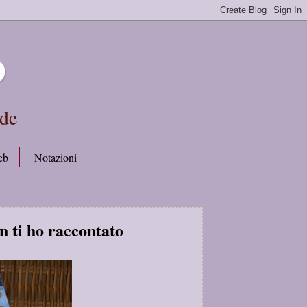
b
rde
eb
Notazioni
n ti ho raccontato