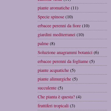
piante aromatiche
(11)
Specie spinose
(10)
erbacee perenni da fiore
(10)
giardini mediterranei
(10)
palme
(8)
Soluzione anagrammi botanici
(6)
erbacee perenni da fogliame
(5)
piante acquatiche
(5)
piante alimurgiche
(5)
succulente
(5)
Che pianta è questa?
(4)
fruttiferi tropicali
(3)