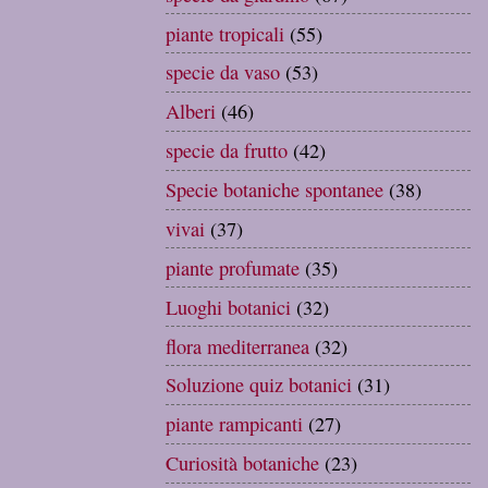
piante tropicali
(55)
specie da vaso
(53)
Alberi
(46)
specie da frutto
(42)
Specie botaniche spontanee
(38)
vivai
(37)
piante profumate
(35)
Luoghi botanici
(32)
flora mediterranea
(32)
Soluzione quiz botanici
(31)
piante rampicanti
(27)
Curiosità botaniche
(23)