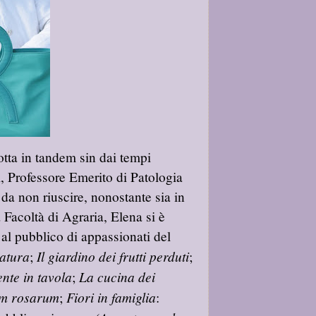
otta in tandem sin dai tempi
i, Professore Emerito di Patologia
da non riuscire, nonostante sia in
 Facoltà di Agraria, Elena si è
a al pubblico di appassionati del
Natura
Il giardino dei frutti perduti
;
;
ente in tavola
La cucina dei
;
um rosarum
Fiori in famiglia
;
: