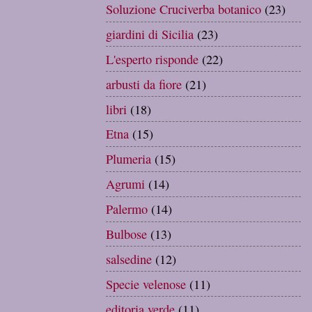
Soluzione Cruciverba botanico
(23)
giardini di Sicilia
(23)
L'esperto risponde
(22)
arbusti da fiore
(21)
libri
(18)
Etna
(15)
Plumeria
(15)
Agrumi
(14)
Palermo
(14)
Bulbose
(13)
salsedine
(12)
Specie velenose
(11)
editoria verde
(11)