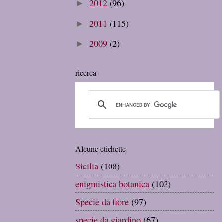
2012
(96)
►
2011
(115)
►
2009
(2)
►
ricerca
Alcune etichette
Sicilia
(108)
enigmistica botanica
(103)
Specie da fiore
(97)
specie da giardino
(67)