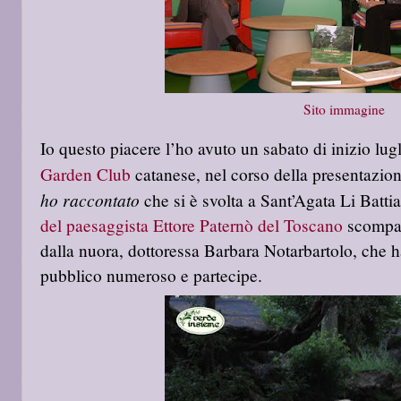
Sito immagine
Io questo piacere l’ho avuto un sabato di inizio lug
Garden Club
catanese, nel corso della presentazion
ho raccontato
che si è svolta a Sant’Agata Li Battia
del paesaggista Ettore Paternò del Toscano
scompars
dalla nuora, dottoressa Barbara Notarbartolo, che ha
pubblico numeroso e partecipe.