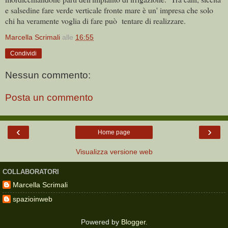
e salsedine fare verde verticale fronte mare è un' impresa che solo
chi ha veramente voglia di fare può tentare di realizzare.
Marcella Scrimali
alle
16:55
Condividi
Nessun commento:
Posta un commento
‹
›
Home page
Visualizza versione web
COLLABORATORI
Marcella Scrimali
spazioinweb
Powered by
Blogger
.