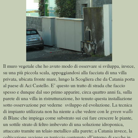
Il muro vegetale che ho avuto modo di osservare si sviluppa, invece,
su una più piccola scala, appoggiandosi alla facciata di una villa
privata, ubicata fronte mare, lungo la Scogliera che da Catania porta
al paese di Aci Castello. E’ questo un tratto di strada che faccio
spesso e dunque dal suo primo apparire, circa quattro anni fa, sulla
parete di una villa in ristrutturazione, ho tenuto questa installazione
sotto osservazione per vederne sviluppo ed evoluzione. La tecnica
di impianto utilizzata non ha niente a che vedere con le
green walls
di Blanc che impiega come substrato sui cui fare crescere le piante,
un sottile strato di feltro imbevuto di una soluzione idroponica,
attaccato tramite un telaio metallico alla parete; a Catania invece, la
coltivazione avviene su terriccio contenuto all’interno di sacche in