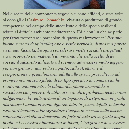
Nella scelta della componente vegetale si sono affidati, questa volta,
ai consigli di
Casimiro Tomarchio
, vivaista e produttore di grande
competenza nel campo delle succulente e delle specie resilienti,
adatte al difficile ambiente mediterraneo. Ed è con lui che ne parlo
per farmi raccontare i particolari di questa realizzazione: “
Per una
buona riuscita di un’istallazione a verde verticale, disposta a parete
su di una facciata, bisogna considerare molte variabili progettuali
sia a proposito dei materiali di impianto che nella scelta delle
specie; il substrato utilizzato ad esempio deve essere molto leggero
per non gravare, una volta bagnato, sulla struttura e di
composizione e granulometria adatta alle specie prescelte; io ad
esempio non mi sono fidato di un tipo specifico in commercio, ho
realizzato una mia miscela adatta alla piante aromatiche e
succulente che pensavo di utilizzare. Un altro problema tecnico non
indifferente è la realizzazione di un impianto di irrigazione in grado
distribuire l’acqua in modo differenziato. In genere infatti, le tasche
superiori tendono a far sgrondare l’acqua in eccesso sulle tasche
sottostanti così che si determina un forte divario tra la giusta acqua
in alto e l’eccessiva abbondanza in basso; l’irrigazione deve essere
poi, frequentemente accompagnata dalla distribuzione di concimi