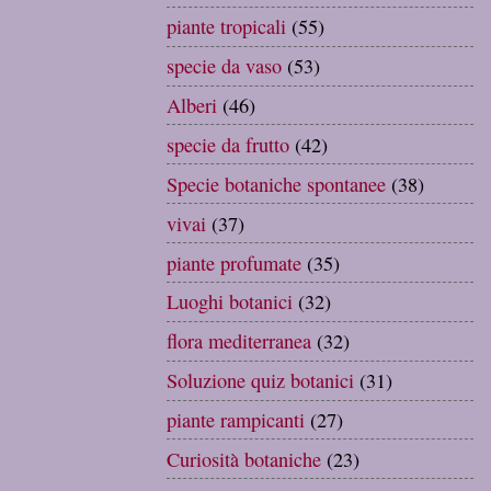
piante tropicali
(55)
specie da vaso
(53)
Alberi
(46)
specie da frutto
(42)
Specie botaniche spontanee
(38)
vivai
(37)
piante profumate
(35)
Luoghi botanici
(32)
flora mediterranea
(32)
Soluzione quiz botanici
(31)
piante rampicanti
(27)
Curiosità botaniche
(23)