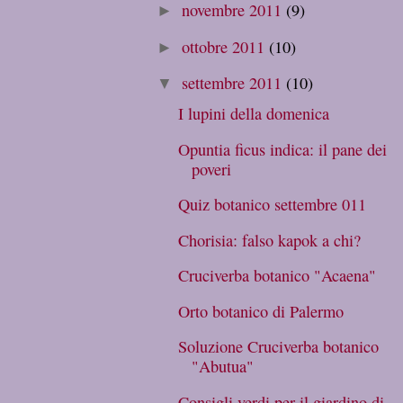
novembre 2011
(9)
►
ottobre 2011
(10)
►
settembre 2011
(10)
▼
I lupini della domenica
Opuntia ficus indica: il pane dei
poveri
Quiz botanico settembre 011
Chorisia: falso kapok a chi?
Cruciverba botanico "Acaena"
Orto botanico di Palermo
Soluzione Cruciverba botanico
"Abutua"
Consigli verdi per il giardino di