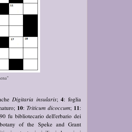
aena"
4
Digitaria insularis
anche
;
: foglia
10
11
Triticum dicoccum
 maturo;
:
;
:
0 fu bibliotecario dell'erbario dei
 botany of the Speke and Grant