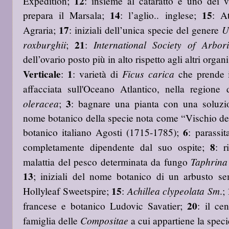
12
Expedition;
: insieme al cataratto è uno dei vi
14
15
prepara il Marsala;
: l’aglio.. inglese;
: A
17
U
Agraria;
: iniziali dell’unica specie del genere
21
roxburghii
International Society of Arbori
;
:
dell’ovario posto più in alto rispetto agli altri organi 
Verticale
1
Ficus carica
:
: varietà di
che prende i
affacciata sull'Oceano Atlantico, nella region
3
oleracea
;
: bagnare una pianta con una soluzio
nome botanico della specie nota come “Vischio de
6
botanico italiano Agosti (1715-1785);
: parassit
8
completamente dipendente dal suo ospite;
: 
Taphrina
malattia del pesco determinata da fungo
13
; iniziali del nome botanico di un arbusto s
15
Achillea clypeolata Sm
Hollyleaf Sweetspire;
:
.;
20
francese e botanico Ludovic Savatier;
: il ce
Compositae
famiglia delle
a cui appartiene la spec