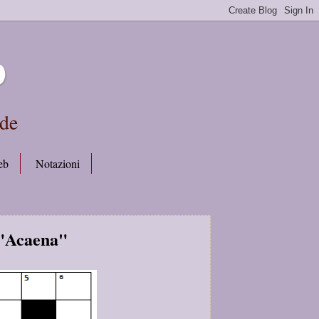
b
rde
eb
Notazioni
 "Acaena"