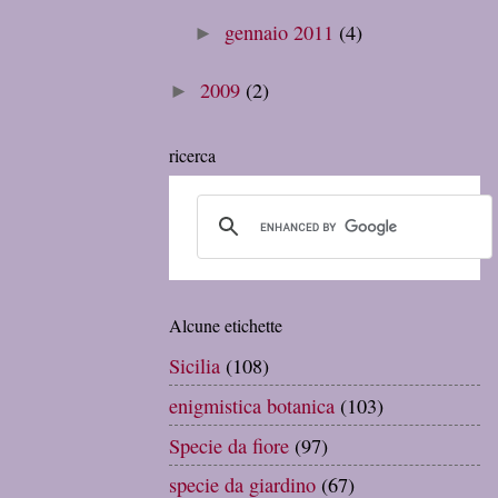
gennaio 2011
(4)
►
2009
(2)
►
ricerca
Alcune etichette
Sicilia
(108)
enigmistica botanica
(103)
Specie da fiore
(97)
specie da giardino
(67)