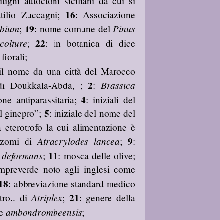
tigni autoctoni siciliani da cui si
16
ttilio Zuccagni;
: Associazione
19
bium
Pinus
;
: nome comune del
22
colture
;
: in botanica di dice
fiorali;
l nome da una città del Marocco
2
Brassica
e di Doukkala-Abda, ;
:
4
ne antiparassitaria;
: iniziali del
5
l ginepro”;
: iniziale del nome del
a eterotrofo la cui alimentazione è
9
Atracrylodes lancea
rizomi di
;
:
11
 deformans
;
: mosca delle olive;
empreverde noto agli inglesi come
18
: abbreviazione standard medico
21
Atriplex
ntro.. di
;
: genere della
ambondrombeensis
ie
;