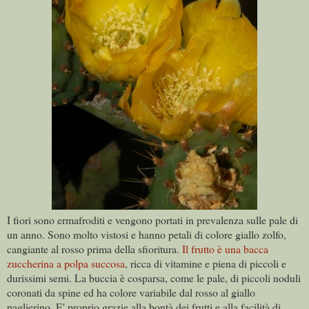
I fiori sono ermafroditi e vengono portati in prevalenza sulle pale di
un anno. Sono molto vistosi e hanno petali di colore giallo zolfo,
cangiante al rosso prima della sfioritura.
Il frutto è una bacca
zuccherina a polpa succosa
, ricca di vitamine e piena di piccoli e
durissimi semi. La buccia è cosparsa, come le pale, di piccoli noduli
coronati da spine ed ha colore variabile dal rosso al giallo
paglierino. E' proprio grazie alla bontà dei frutti e alla facilità di