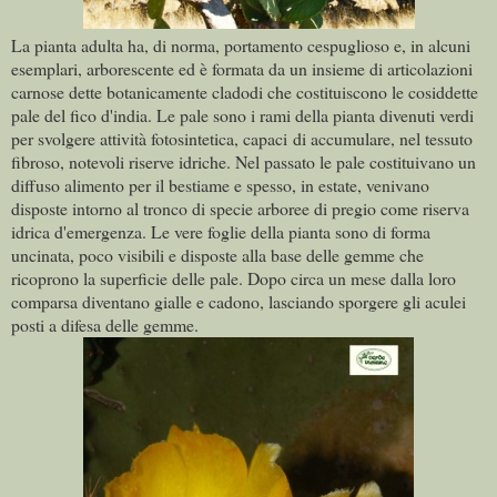
La pianta adulta ha, di norma, portamento cespuglioso e, in alcuni
esemplari, arborescente ed è formata da un insieme di articolazioni
carnose dette botanicamente cladodi che costituiscono le cosiddette
pale del fico d'india. Le pale sono i rami della pianta divenuti verdi
per svolgere attività fotosintetica, capaci di accumulare, nel tessuto
fibroso, notevoli riserve idriche. Nel passato le pale costituivano un
diffuso alimento per il bestiame e spesso, in estate, venivano
disposte intorno al tronco di specie arboree di pregio come riserva
idrica d'emergenza. Le vere foglie della pianta sono di forma
uncinata, poco visibili e disposte alla base delle gemme che
ricoprono la superficie delle pale. Dopo circa un mese dalla loro
comparsa diventano gialle e cadono, lasciando sporgere gli aculei
posti a difesa delle gemme.