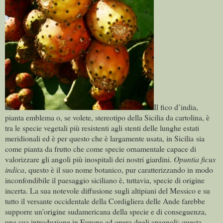
Il fico d’india,
pianta emblema o, se volete, stereotipo della Sicilia da cartolina, è
tra le specie vegetali più resistenti agli stenti delle lunghe estati
meridionali ed è per questo che è largamente usata, in Sicilia sia
come pianta da frutto che come specie ornamentale capace di
valorizzare gli angoli più inospitali dei nostri giardini.
Opuntia ficus
indica
, questo è il suo nome botanico, pur caratterizzando in modo
inconfondibile il paesaggio siciliano è, tuttavia, specie di origine
incerta. La sua notevole diffusione sugli altipiani del Messico e su
tutto il versante occidentale della Cordigliera delle Ande farebbe
supporre un'origine sudamericana della specie e di conseguenza,
una sua introduzione in Europa ad opera degli spagnoli; questa