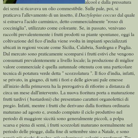
alcool e dalla pressatura
dei semi si ricavava un olio commestibile. Sulle pale, poi, si
praticava l'allevamento di un insetto, il
Dactylopius coccus
dal quale
si estraeva l'acido carminico, detto commercialmente "rosso di
cocciniglia", utilizzato come colorante. Se, in passato, venivano
raccolti prevalentemente i frutti prodotti su piante spontanee, oggi la
coltivazione del fico d'india viene svolta in impianti specializzati
ubicati in regioni vocate come Sicilia, Calabria, Sardegna e Puglia.
Dal mercato sono praticamente scomparsi i frutti estivi che vengono
consumati prevalentemente a livello locale; la produzione di miglior
valore commerciale è quella autunnale ottenuta con una particolare
tecnica di potatura verde detta " scozzolatura ". Il fico d'india, infatti,
se privato, in giugno, di tutti i fiori e delle giovani pale emesse
all'inizio della primavera ha la prerogativa di rifiorire a distanza di
circa un mese dall'intervento. La nuova fioritura porta a maturazione
frutti tardivi ( bastardoni) che presentano caratteri organolettici di
pregio. Infatti, mentre i frutti che derivano dalla fioritura ordinaria
maturano ad agosto e, avendo compiuto il ciclo produttivo nel
periodo di maggiore siccità sono generalmente piccoli, a polpa
scarsa e piena di semi, i frutti scozzolati maturano normalmente nel
periodo delle piogge, dalla fine di settembre sino a Natale, e sono
perciò più ricchi di polpa, più voluminosi, coloriti e profumati. Tra