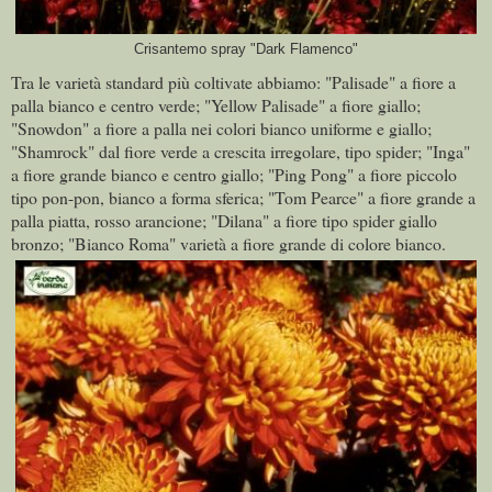
Crisantemo spray "Dark Flamenco"
Tra le varietà standard più coltivate abbiamo: "Palisade" a fiore a
palla bianco e centro verde; "Yellow Palisade" a fiore giallo;
"Snowdon" a fiore a palla nei colori bianco uniforme e giallo;
"Shamrock" dal fiore verde a crescita irregolare, tipo spider; "Inga"
a fiore grande bianco e centro giallo; "Ping Pong" a fiore piccolo
tipo pon-pon, bianco a forma sferica;
"Tom Pearce" a fiore grande a
palla piatta, rosso arancione; "Dilana" a fiore tipo spider giallo
bronzo; "Bianco Roma" varietà a fiore grande di colore bianco.