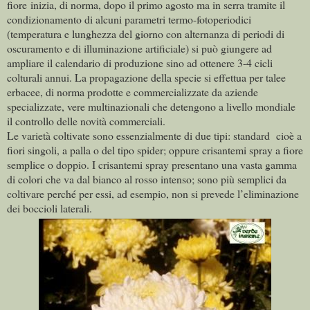
fiore inizia, di norma, dopo il primo agosto ma in serra tramite il
condizionamento di alcuni parametri termo-fotoperiodici
(temperatura e lunghezza del giorno con alternanza di periodi di
oscuramento e di illuminazione artificiale) si può giungere ad
ampliare il calendario di produzione sino ad ottenere 3-4 cicli
colturali annui. La propagazione della specie si effettua per talee
erbacee, di norma prodotte e commercializzate da aziende
specializzate, vere multinazionali che detengono a livello mondiale
il controllo delle novità commerciali.
Le varietà coltivate sono essenzialmente di due tipi: standard cioè a
fiori singoli, a palla o del tipo spider; oppure crisantemi spray a fiore
semplice o doppio. I crisantemi spray presentano una vasta gamma
di colori che va dal bianco al rosso intenso; sono più semplici da
coltivare perché per essi, ad esempio, non si prevede l’eliminazione
dei boccioli laterali.