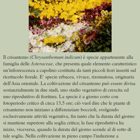
Il crisantemo (
Chrysanthemum indicum
) è specie appartenente alla
famiglia delle
Asteraceae,
che presenta quale elemento caratteristico
un'infiorescenza a capolino costituita da tanti piccoli fiori inseriti sul
ricettacolo fiorale. E' specie erbacea, vivace, rizomatosa, originaria
dell'Asia orientale. La coltivazione del crisantemo può essere divisa
sostanzialmente in due stadi, uno stadio vegetativo di crescita ed
uno riproduttivo di fioritura. La specie è a giorno corto con
fotoperiodo critico di circa 13,5 ore; ciò vuol dire che le piante di
crisantemo non iniziano a differenziare boccioli, svolgendo
esclusivamente attività vegetativa, fin tanto che la durata del giorno
si mantiene superiore alla soglia critica; la fase riproduttiva ha
inizio, viceversa, quando la durata del giorno scende al di sotto di
tale soglia. Nella coltivazione in pieno campo l'induzione a