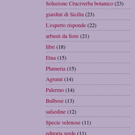
Soluzione Cruciverba botanico
(23)
giardini di Sicilia
(23)
L'esperto risponde
(22)
arbusti da fiore
(21)
libri
(18)
Etna
(15)
Plumeria
(15)
Agrumi
(14)
Palermo
(14)
Bulbose
(13)
salsedine
(12)
Specie velenose
(11)
editoria verde
(11)