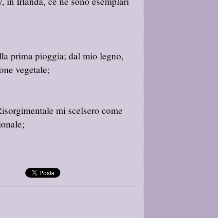
, in Irlanda, ce ne sono esemplari
lla prima pioggia; dal mio legno,
one vegetale;
o Risorgimentale mi scelsero come
ionale;