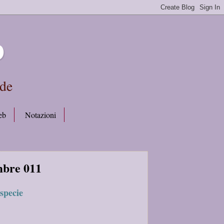
b
rde
eb
Notazioni
mbre 011
specie