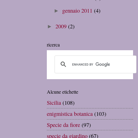
gennaio 2011
(4)
►
2009
(2)
►
ricerca
Alcune etichette
Sicilia
(108)
enigmistica botanica
(103)
Specie da fiore
(97)
specie da giardino
(67)