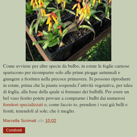
Come avviene per altre specie da bulbo, in estate le foglie carnose
spariscono per ricomparire solo alle prime piogge autunnali e
giungere a fioritura nella precoce primavera. Si possono riprodurre
in estate, prima che la pianta sospenda l’attività vegetativa, per talea
di foglia, alla base della quale si formano dei bulbilli. Per avere un
bel vaso fiorito potete provare a comprarne i bulbi dai numerosi
fornitori specializzati
o, come faccio io, prendere i vasi già belli e
fioriti, tenendoli al sole; che è meglio.
Marcella Scrimali
alle
10:02
Condividi