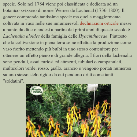
specie. Solo nel 1784 viene poi classificata e dedicata ad un
botanico svizzero di nome Werner de Lachenal
(1736-1800). Il
genere comprende tantissime specie ma quella maggiormente
coltivata in vaso nelle sue innumerevoli
declinazioni orticole
messe
a punto da ditte olandesi a partire dai primi anni di questo secolo è
Lachenalia aloides
della famiglia delle
Hyacinthaceae
. Piuttosto
che la coltivazione in piena terra se ne effettua la produzione come
vaso fiorito mettendo più bulbi in uno stesso contenitore per
ottenere un effetto pieno e di grande allegria. I fiori della lachenalia
sono penduli, assai curiosi ed attraenti, tubulari o campanulati,
multicolori verde, rosso, giallo, arancio e vengono portati numerosi
su uno stesso stelo rigido da cui pendono dritti come tanti
"soldatini".