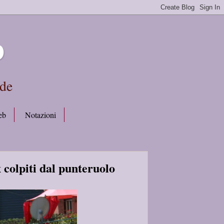
b
rde
eb
Notazioni
 colpiti dal punteruolo