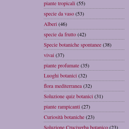
piante tropicali
(55)
specie da vaso
(53)
Alberi
(46)
specie da frutto
(42)
Specie botaniche spontanee
(38)
vivai
(37)
piante profumate
(35)
Luoghi botanici
(32)
flora mediterranea
(32)
Soluzione quiz botanici
(31)
piante rampicanti
(27)
Curiosità botaniche
(23)
Soluzione Cruciverba botanico
(23)