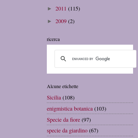
2011
(115)
►
2009
(2)
►
ricerca
Alcune etichette
Sicilia
(108)
enigmistica botanica
(103)
Specie da fiore
(97)
specie da giardino
(67)