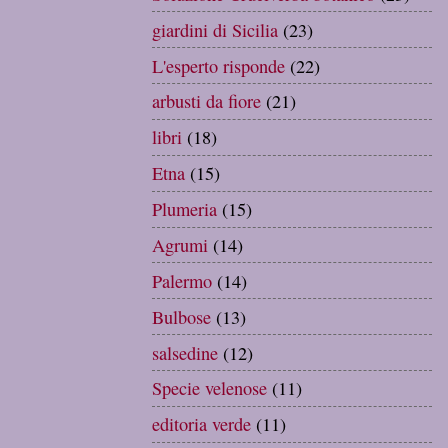
giardini di Sicilia
(23)
L'esperto risponde
(22)
arbusti da fiore
(21)
libri
(18)
Etna
(15)
Plumeria
(15)
Agrumi
(14)
Palermo
(14)
Bulbose
(13)
salsedine
(12)
Specie velenose
(11)
editoria verde
(11)