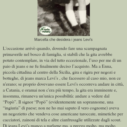
Marcella che desidera i jeans Levi's
L'occasione arrivò quando, dovendo fare una scampagnata
primaverile nel bosco di famiglia, si stabilì che la gita avrebbe
potuto contemplare, in via del tutto eccezionale, l’uso per me di un
paio di jeans e ne fu finalmente deciso l’acquisto.
Ma a Enna,
piccola cittadina al centro della Sicilia, gira e rigira per negozi e
botteghe, di jeans marca Levi’s , che facessero al caso mio, non ce
n'erano; se proprio dovevano essere Levi's occorreva andare in città,
a Catania, e oramai non c'era più tempo, la gita era imminente e,
insomma, rimaneva un'unica possibilità: andare a vedere dal
“Popò”. Il signor “Popò” (evidentemente un soprannome, una
“ingiuria” di paese; non ne ho mai saputo il vero cognome) aveva
un negozietto che vendeva cose americane taroccate, mimetiche per
cacciatori, zainoni di tela e altre cianfrusaglie utilizzate dagli scout.
Di jeans Levi’s manco a parlarne ma, a prezzo molto, ma molto