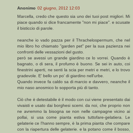
Anonimo
02 giugno, 2012 12:03
Marcella, credo che questo sia uno dei tuoi post migliori. Mi
piace quando si dice francamente "non mi piace". e scusate
il bisticcio di parole.
neanche io vado pazza per il Thrachelospermum, che nel
mio libro ho chiamato "garden pet" per la sua pazienza nei
confronti delle vessazioni del gusto.
però se avessi un grande giardino ce lo vorrei. Quando è
bagnato, o di sera, il profumo è buono. Se sei in auto, coi
finestrini aperti, ne senti la scia per metri e metri, e lo trovo
gradevole. E' bello un po' di giardino nell'urbe.
Quando invece fa caldo sa di marcio e davvero, neanche il
mio naso anosmico lo sopporta più di tanto.
Ciò che è detestabile è il modo con cui viene presentato dai
vivaisti e usato dai borghesi scemi. da noi, che proprio non
ne avremmo la bisogna se non nelle campagne vicino ai
pollai, si usa come pianta estiva tuttofare-gelatiera. Le
gelaterie ce l'hanno sempre, è la prima pianta che compare
con la riapertura delle gelaterie. e la potano come il bosso,