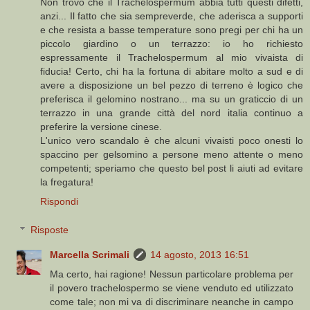
Non trovo che il Trachelospermum abbia tutti questi difetti,
anzi... Il fatto che sia sempreverde, che aderisca a supporti
e che resista a basse temperature sono pregi per chi ha un
piccolo giardino o un terrazzo: io ho richiesto
espressamente il Trachelospermum al mio vivaista di
fiducia! Certo, chi ha la fortuna di abitare molto a sud e di
avere a disposizione un bel pezzo di terreno è logico che
preferisca il gelomino nostrano... ma su un graticcio di un
terrazzo in una grande città del nord italia continuo a
preferire la versione cinese.
L'unico vero scandalo è che alcuni vivaisti poco onesti lo
spaccino per gelsomino a persone meno attente o meno
competenti; speriamo che questo bel post li aiuti ad evitare
la fregatura!
Rispondi
Risposte
Marcella Scrimali
14 agosto, 2013 16:51
Ma certo, hai ragione! Nessun particolare problema per
il povero trachelospermo se viene venduto ed utilizzato
come tale; non mi va di discriminare neanche in campo