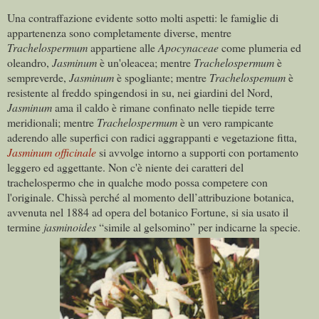
Una contraffazione evidente sotto molti aspetti: le famiglie di
appartenenza sono completamente diverse, mentre
Trachelospermum
appartiene alle
Apocynaceae
come plumeria ed
oleandro,
Jasminum
è un'oleacea; mentre
Trachelospermum
è
sempreverde,
Jasminum
è spogliante; mentre
Trachelospemum
è
resistente al freddo spingendosi in su, nei giardini del Nord,
Jasminum
ama il caldo è rimane confinato nelle tiepide terre
meridionali; mentre
Trachelospermum
è un vero rampicante
aderendo alle superfici con radici aggrappanti e vegetazione fitta,
Jasminum officinale
si avvolge intorno a supporti con portamento
leggero ed aggettante. Non c'è niente dei caratteri del
trachelospermo che in qualche modo possa competere con
l'originale. Chissà perché al momento dell’attribuzione botanica,
avvenuta nel 1884 ad opera del botanico Fortune, si sia usato il
termine
jasminoides
“simile al gelsomino” per indicarne la specie.