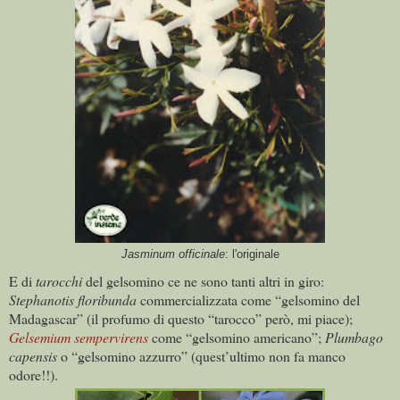
Jasminum officinale
: l'originale
E di
tarocchi
del gelsomino ce ne sono tanti altri in giro:
Stephanotis floribunda
commercializzata come “gelsomino del
Madagascar” (il profumo di questo “tarocco” però, mi piace);
Gelsemium sempervirens
come “gelsomino americano”;
Plumbago
capensis
o “gelsomino azzurro” (quest’ultimo non fa manco
odore!!).