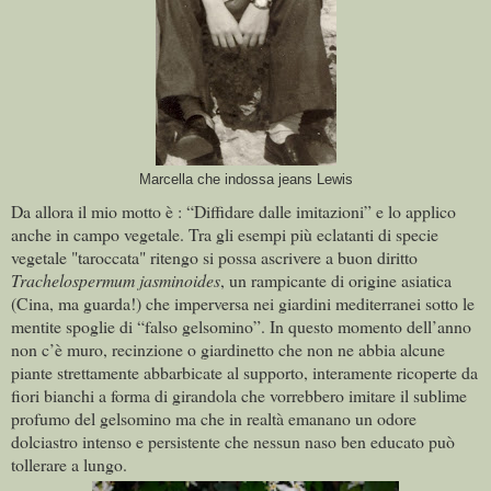
Marcella che indossa jeans Lewis
Da allora il mio motto è : “Diffidare dalle imitazioni” e lo applico
anche in campo vegetale. Tra gli esempi più eclatanti di specie
vegetale "taroccata" ritengo si possa ascrivere a buon diritto
Trachelospermum jasminoides
, un rampicante di origine asiatica
(Cina, ma guarda!) che imperversa nei giardini mediterranei sotto le
mentite spoglie di “falso gelsomino”. In questo momento dell’anno
non c’è muro, recinzione o giardinetto che non ne abbia alcune
piante strettamente abbarbicate al supporto, interamente ricoperte da
fiori bianchi a forma di girandola che vorrebbero imitare il sublime
profumo del gelsomino ma che in realtà emanano un odore
dolciastro intenso e persistente che nessun naso ben educato può
tollerare a lungo.