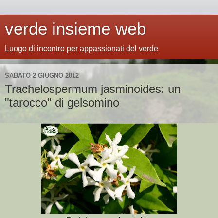
verde insieme web
Luogo di incontro per appassionati del verde
SABATO 2 GIUGNO 2012
Trachelospermum jasminoides: un
"tarocco" di gelsomino