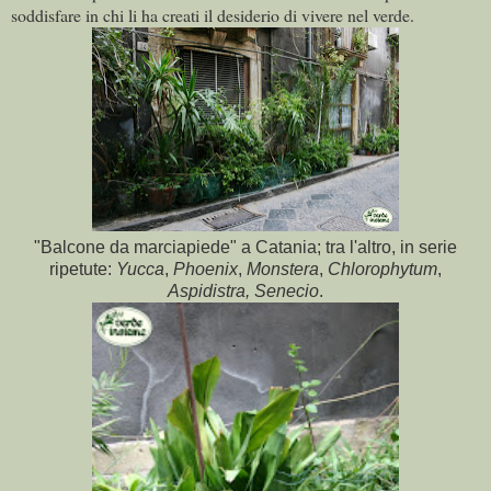
soddisfare in chi li ha creati il desiderio di vivere nel verde.
"Balcone da marciapiede" a Catania; tra l'altro, in serie
ripetute:
Yucca
,
Phoenix
,
Monstera
,
Chlorophytum
,
Aspidistra, Senecio
.