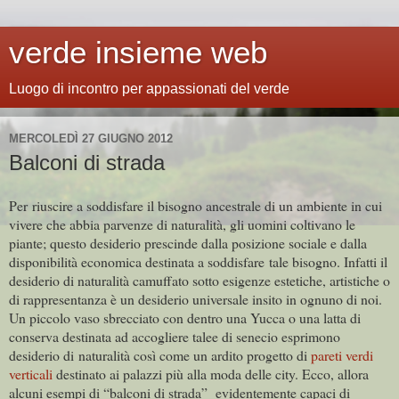
verde insieme web
Luogo di incontro per appassionati del verde
MERCOLEDÌ 27 GIUGNO 2012
Balconi di strada
Per riuscire a soddisfare il bisogno ancestrale di un ambiente in cui
vivere che abbia parvenze di naturalità, gli uomini coltivano le
piante; questo desiderio prescinde dalla posizione sociale e dalla
disponibilità economica destinata a soddisfare tale bisogno. Infatti il
desiderio di naturalità camuffato sotto esigenze estetiche, artistiche o
di rappresentanza è un desiderio universale insito in ognuno di noi.
Un piccolo vaso sbrecciato con dentro una Yucca o una latta di
conserva destinata ad accogliere talee di senecio esprimono
desiderio di naturalità così come un ardito progetto di
pareti verdi
verticali
destinato ai palazzi più alla moda delle city. Ecco, allora
alcuni esempi di “balconi di strada” evidentemente capaci di