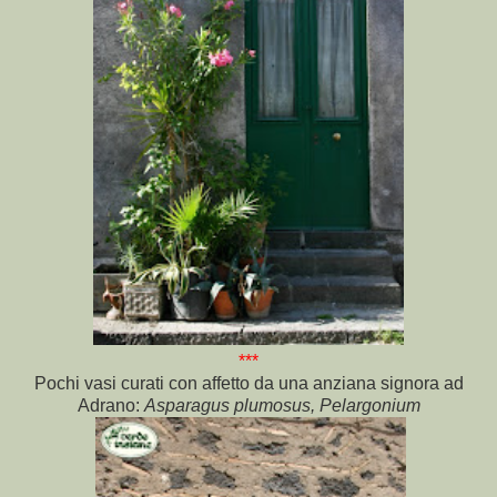
***
Pochi vasi curati con affetto da una anziana signora ad
Adrano:
Asparagus plumosus, Pelargonium