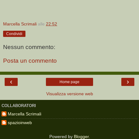
Marcella Scrimali
alle
22:52
Condividi
Nessun commento:
Posta un commento
‹
›
Home page
Visualizza versione web
COLLABORATORI
Marcella Scrimali
spazioinweb
Powered by
Blogger
.