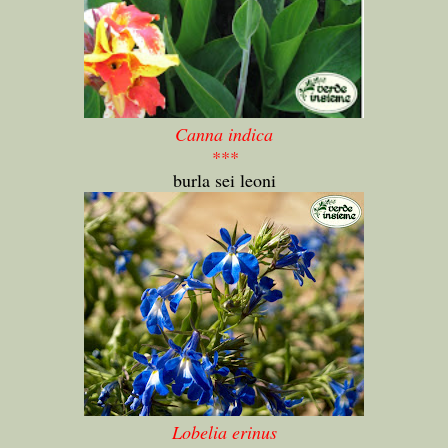
Canna indica
***
burla sei leoni
Lobelia erinus