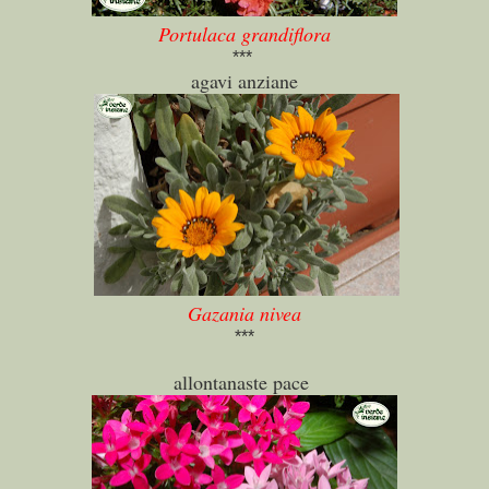
Portulaca grandiflora
***
agavi anziane
Gazania nivea
***
allontanaste pace