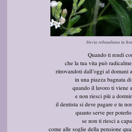
Stevia rebaudiana
in fior
Quando ti rendi co
che la tua vita può radicalm
ritrovandoti dall’oggi al domani 
in una piazza bagnata di
quando il lavoro ti viene
e non riesci più a dormi
il dentista si deve pagare e tu no
quanto serve per poterlo
se non ti riesci a capa
come alle soglie della pensione qua