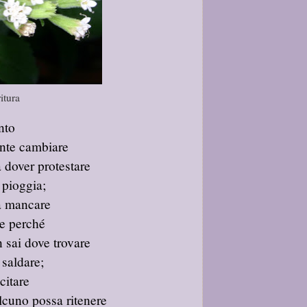
itura
nto
ente cambiare
a dover protestare
 pioggia;
 a mancare
re perché
n sai dove trovare
 saldare;
citare
lcuno possa ritenere