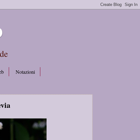
b
rde
eb
Notazioni
evia