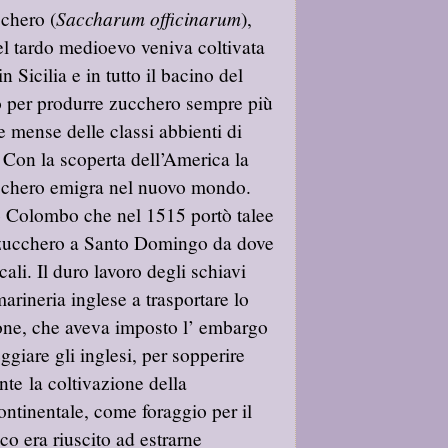
Saccharum officinarum
chero (
),
el tardo medioevo veniva coltivata
n Sicilia e in tutto il bacino del
 per produrre zucchero sempre più
le mense delle classi abbienti di
 Con la scoperta dell’America la
cchero emigra nel nuovo mondo.
o Colombo che nel 1515 portò talee
 zucchero a Santo Domingo da dove
icali. Il duro lavoro degli schiavi
arineria inglese a trasportare lo
eone, che aveva imposto l’ embargo
giare gli inglesi, per sopperire
nte la coltivazione della
continentale, come foraggio per il
o era riuscito ad estrarne