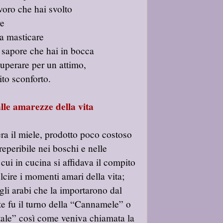
avoro che hai svolto
re
da masticare
 sapore che hai in bocca
superare per un attimo,
ito sconforto.
alle amarezze della vita
era il miele, prodotto poco costoso
reperibile nei boschi e nelle
ui in cucina si affidava il compito
lcire i momenti amari della vita;
agli arabi che la importarono dal
e fu il turno della “Cannamele” o
tale” così come veniva chiamata la