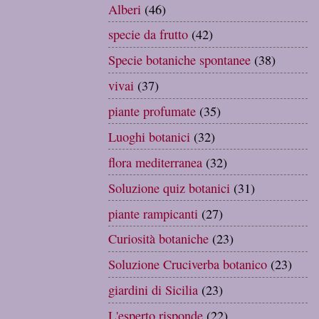
Alberi
(46)
specie da frutto
(42)
Specie botaniche spontanee
(38)
vivai
(37)
piante profumate
(35)
Luoghi botanici
(32)
flora mediterranea
(32)
Soluzione quiz botanici
(31)
piante rampicanti
(27)
Curiosità botaniche
(23)
Soluzione Cruciverba botanico
(23)
giardini di Sicilia
(23)
L'esperto risponde
(22)