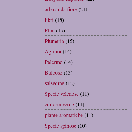
arbusti da fiore
(21)
libri
(18)
Etna
(15)
Plumeria
(15)
Agrumi
(14)
Palermo
(14)
Bulbose
(13)
salsedine
(12)
Specie velenose
(11)
editoria verde
(11)
piante aromatiche
(11)
Specie spinose
(10)