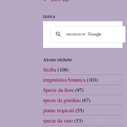
ricerca
Alcune etichette
Sicilia
(108)
enigmistica botanica
(103)
Specie da fiore
(97)
specie da giardino
(67)
piante tropicali
(55)
specie da vaso
(53)