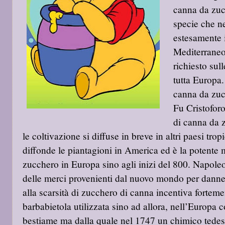
canna da zuc
specie che n
estesamente i
Mediterraneo
richiesto sul
tutta Europa.
canna da zu
Fu Cristofor
di canna da
le coltivazione si diffuse in breve in altri paesi trop
diffonde le piantagioni in America ed è la potente m
zucchero in Europa sino agli inizi del 800. Napol
delle merci provenienti dal nuovo mondo per danneg
alla scarsità di zucchero di canna incentiva forteme
barbabietola utilizzata sino ad allora, nell’Europa 
bestiame ma dalla quale nel 1747 un chimico tedesc