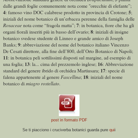
dalle grandi foglie comunemente nota come "
orecchie di elefante”;
4
5
: famoso vino DOC calabrese prodotto in provincia di Crotone;
;
iniziali del nome botanico di un’erbacea perenne della famiglia delle
7
Rosaceae
nota come “fragola matta”;
: in botanica, fiore che ha gli
8
organi fiorali inseriti più in basso dell’ovario;
: iniziali di insigne
botanico svedese studente di Linneo e grande amico di Joseph
9
Banks;
: abbreviazione del nome del botanico italiano Vincenzo
De Cesati direttore, alla fine dell’800, dell’Orto Botanico di Napoli;
11
: in botanica peli sottilissimi disposti sul margine, ad esempio di
13
16
una foglia;
: la... cima del prezzemolo inglese;
: Abbreviazione
17
standard del genere ibrido di orchidea Martiusara;
: specie di
18
falena appartenente al genere
Fascellina
;
: iniziali del nome
botanico di
miagro rostellato
.
post in formato PDF
Se ti piacciono i cruciverba botanici guarda pure
qui
i