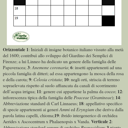
Orizzontale
1
: Iniziali di insigne botanico italiano vissuto alla metà
del 1600; contribuì allo sviluppo del Giardino dei Semplici di
Firenze; a lui Linneo ha dedicato un genere della famiglia delle
3
6
Papaveracea;
:
Anemone coronaria
;
: insetti appartenenti ad una
piccola famiglia di ditteri; ad essa appartengono la mosca della rosa
9
10
e della carota;
:
Celosia
cristata
;
: negli orti, striscia di terreno
sopraelevata rispetto al suolo affiancata da canali di scorrimento
11
12
dell’acqua irrigua;
: genere cui appartiene la palma da cocco;
:
14
infiorescenza tipica della famiglia delle
Poaceae
(
Gramineae
);
:
18
Abbreviazione standard di Carl Linnaeus;
: appellativo specifico
di specie appartenenti ai generi
Ammi
ed
Eryngium
che deriva dalla
19
parola latina capelli, chioma;
: ibrido intergenerico di orchidea
Verticale
2
Aerides x Ascocentrum x Phalaenopsis x Vanda.
:
3
Abbreviazione standard genere di orchidea
Brapacidium
;
pianta