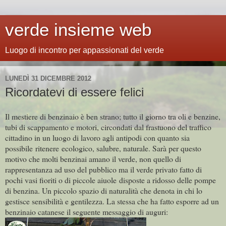
verde insieme web
Luogo di incontro per appassionati del verde
LUNEDÌ 31 DICEMBRE 2012
Ricordatevi di essere felici
Il mestiere di benzinaio è ben strano; tutto il giorno tra oli e benzine,
tubi di scappamento e motori, circondati dal frastuono del traffico
cittadino in un luogo di lavoro agli antipodi con quanto sia
possibile ritenere ecologico, salubre, naturale. Sarà per questo
motivo che molti benzinai amano il verde, non quello di
rappresentanza ad uso del pubblico ma il verde privato fatto di
pochi vasi fioriti o di piccole aiuole disposte a ridosso delle pompe
di benzina. Un piccolo spazio di naturalità che denota in chi lo
gestisce sensibilità e gentilezza. La stessa che ha fatto esporre ad un
benzinaio catanese il seguente messaggio di auguri: