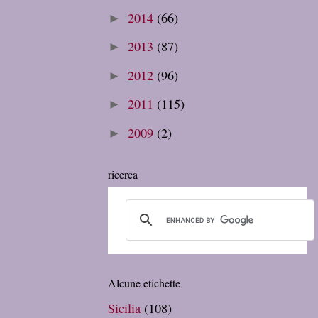
2014
(66)
►
2013
(87)
►
2012
(96)
►
2011
(115)
►
2009
(2)
►
ricerca
Alcune etichette
Sicilia
(108)