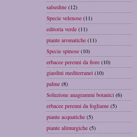
salsedine
(12)
Specie velenose
(11)
editoria verde
(11)
piante aromatiche
(11)
Specie spinose
(10)
erbacee perenni da fiore
(10)
giardini mediterranei
(10)
palme
(8)
Soluzione anagrammi botanici
(6)
erbacee perenni da fogliame
(5)
piante acquatiche
(5)
piante alimurgiche
(5)