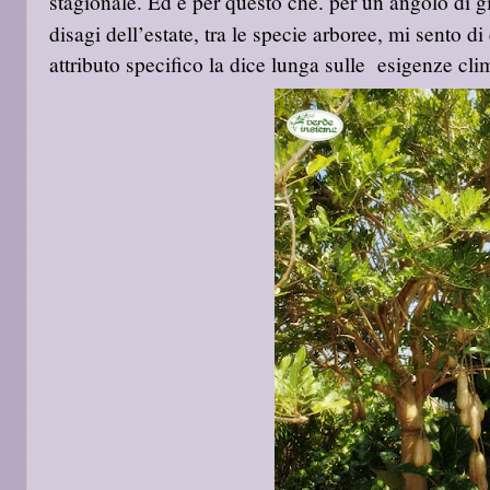
stagionale. Ed è per questo che. per un angolo di gi
disagi dell’estate, tra le specie arboree, mi sento di
attributo specifico la dice lunga sulle esigenze cli