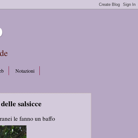
b
rde
eb
Notazioni
delle salsicce
ranei le fanno un baffo