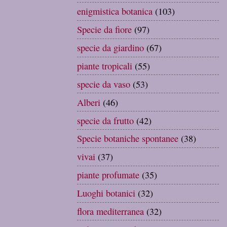
enigmistica botanica
(103)
Specie da fiore
(97)
specie da giardino
(67)
piante tropicali
(55)
specie da vaso
(53)
Alberi
(46)
specie da frutto
(42)
Specie botaniche spontanee
(38)
vivai
(37)
piante profumate
(35)
Luoghi botanici
(32)
flora mediterranea
(32)