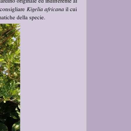
ardino originale ed indifferente ai
Kigelia africana
 consigliare
il cui
matiche della specie.