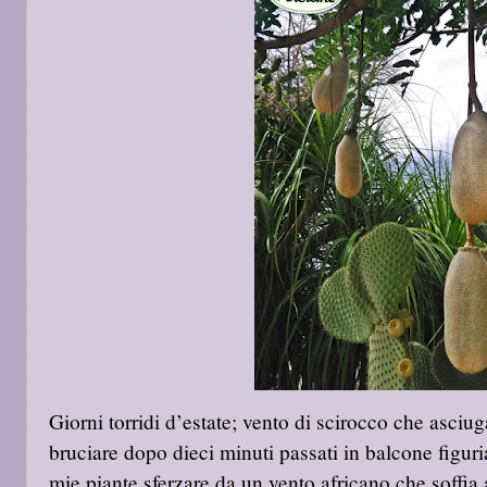
Giorni torridi d’estate; vento di scirocco che asciug
bruciare dopo dieci minuti passati in balcone figur
mie piante sferzare da un vento africano che soffia