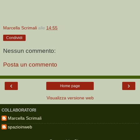
Marcella Scrimali
alle
14:55
Condividi
Nessun commento:
Posta un commento
‹
›
Home page
Visualizza versione web
COLLABORATORI
Marcella Scrimali
spazioinweb