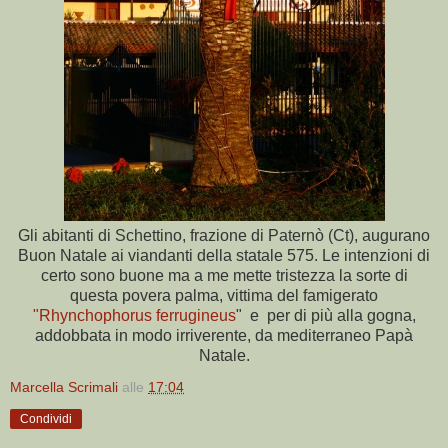
Gli abitanti di Schettino, frazione di Paternò (Ct), augurano
Buon Natale ai viandanti della statale 575. Le intenzioni di
certo sono buone ma a me mette tristezza la sorte di
questa povera palma, vittima del famigerato
"Rhynchophorus ferrugineus
" e per di più alla gogna,
addobbata in modo irriverente, da mediterraneo Papà
Natale.
Marcella Scrimali
alle
17:04
Condividi