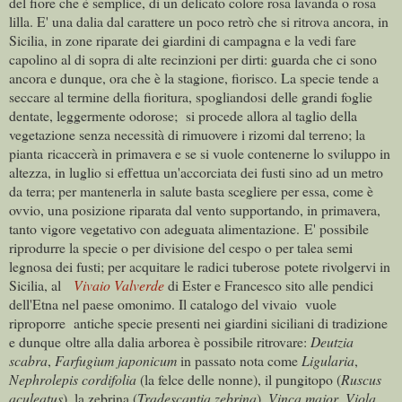
del fiore che è semplice, di un delicato colore rosa lavanda o rosa
lilla. E' una dalia dal carattere un poco retrò che si ritrova ancora, in
Sicilia, in zone riparate dei giardini di campagna e la vedi fare
capolino al di sopra di alte recinzioni per dirti: guarda che ci sono
ancora e dunque, ora che è la stagione, fiorisco. La specie tende a
seccare al termine della fioritura, spogliandosi delle grandi foglie
dentate, leggermente odorose; si procede allora al taglio della
vegetazione senza necessità di rimuovere i rizomi dal terreno; la
pianta ricaccerà in primavera e se si vuole contenerne lo sviluppo in
altezza, in luglio si effettua un'accorciata dei fusti sino ad un metro
da terra; per mantenerla in salute basta scegliere per essa, come è
ovvio, una posizione riparata dal vento supportando, in primavera,
tanto vigore vegetativo con adeguata alimentazione. E' possibile
riprodurre la specie o per divisione del cespo o per talea semi
legnosa dei fusti; per acquitare le radici tuberose potete rivolgervi in
Sicilia, al
Vivaio Valverde
di Ester e Francesco sito alle pendici
dell'Etna nel paese omonimo. Il catalogo del vivaio
vuole
riproporre antiche specie presenti nei giardini siciliani di tradizione
e dunque oltre alla dalia arborea è possibile ritrovare:
Deutzia
scabra
,
Farfugium japonicum
in passato nota come
Ligularia
,
Nephrolepis cordifolia
(la felce delle nonne), il pungitopo (
Ruscus
aculeatus
), la zebrina (
Tradescantia zebrina
),
Vinca major
,
Viola