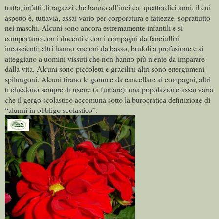
tratta, infatti di ragazzi che hanno all’incirca quattordici anni, il cui
aspetto è, tuttavia, assai vario per corporatura e fattezze, soprattutto
nei maschi. Alcuni sono ancora estremamente infantili e si
comportano con i docenti e con i compagni da fanciullini
incoscienti; altri hanno vocioni da basso, brufoli a profusione e si
atteggiano a uomini vissuti che non hanno più niente da imparare
dalla vita. Alcuni sono piccoletti e gracilini altri sono energumeni
spilungoni. Alcuni tirano le gomme da cancellare ai compagni, altri
ti chiedono sempre di uscire (a fumare); una popolazione assai varia
che il gergo scolastico accomuna sotto la burocratica definizione di
“alunni in obbligo scolastico”.