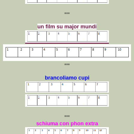
***
un film su major mundi
***
brancoliamo cupi
***
schiuma con phon extra