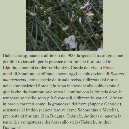
Dallo stato spontaneo, all’inizio del 900, la specie è trasmigrata nei
giardini rivieraschi per la precoce e profumata fioritura ed in
Liguria, come mi conferma Maurizio Casale del vivaio
Phyto
trend
di Sanremo, si effettua ancora oggi la coltivazione di
Retama
monosperma
come specie da fronda recisa, utilizzata dai fioristi
nelle composizioni floreali; la zona interessata alla coltivazione è
quella che da Sanremo sale verso il confine con la Francia dove le
temperature medie sono più favorevoli, utilizzando varietà diverse
in base a caratteri come la grandezza del fiore (Super e Gabriele),
resistenza al freddo (varietà tardive come Seborchina e Merella),
precocità di fioritura (San Biagina, Gabriele, Andrea) o, ancora la
tenacità e compattezza dei fiori sullo stelo (Gabriele, Andrea,
Dudugiu).