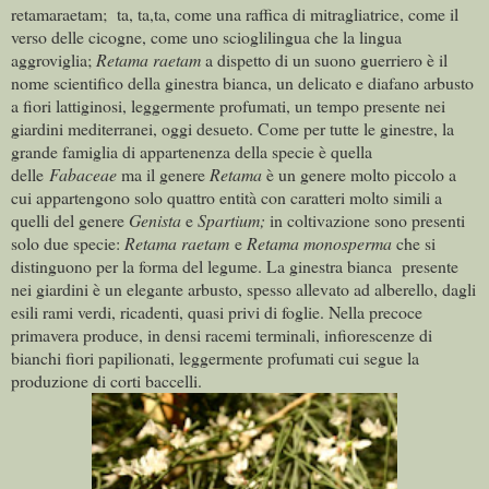
retamaraetam; ta, ta,ta, come una raffica di mitragliatrice, come il
verso delle cicogne, come uno scioglilingua che la lingua
aggroviglia;
Retama raetam
a dispetto di un suono guerriero è il
nome scientifico della ginestra bianca, un delicato e diafano arbusto
a fiori lattiginosi, leggermente profumati, un tempo presente nei
giardini mediterranei, oggi desueto. Come per tutte le ginestre, la
grande famiglia di appartenenza della specie è quella
delle
Fabaceae
ma il genere
Retama
è un genere molto piccolo a
cui appartengono solo quattro entità con caratteri molto simili a
quelli del genere
Genista
e
Spartium;
in coltivazione sono presenti
solo due specie:
Retama raetam
e
Retama monosperma
che si
distinguono per la forma del legume.
La ginestra bianca presente
nei giardini è un elegante arbusto, spesso allevato ad alberello, dagli
esili rami verdi, ricadenti, quasi privi di foglie.
Nella precoce
primavera produce, in densi racemi terminali, infiorescenze di
bianchi fiori papilionati, leggermente profumati cui segue la
produzione di corti baccelli.