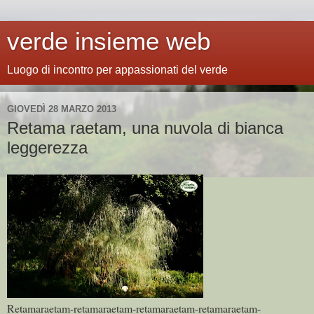
verde insieme web
Luogo di incontro per appassionati del verde
GIOVEDÌ 28 MARZO 2013
Retama raetam, una nuvola di bianca
leggerezza
Retamaraetam-retamaraetam-retamaraetam-retamaraetam-