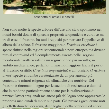
boschetto di ornielli e ossifilli
Non sono molte le specie arboree diffuse allo stato spontaneo nei
nostri boschi dotate di spiccate proprietà terapeutiche e curative ma,
tra di esse, il frassino, ha tutti i requisiti per meritare l'appellativo di
albero della salute. Il frassino maggiore o
Fraxinus excelsior
è
specie diffusa nelle regioni settentrionali e nord europee ma diviene
raro al centro-sud ed è completamente assente nelle regioni
meridionali caratterizzate da un regime idrico più asciutto; in
ambito mediterraneo, pertanto, il frassino maggiore lascia il posto
al frassino ossifillo (
Fraxinus angustifolia
) e all’ orniello (
Fraxinus
ornus
) specie entrambe caratterizzate da un portamento più
contenuto e minori esigenze sia climatiche che nutritive. Del
frassino è rinomato il legno per le sue doti di resistenza e duttilità
che lo rendono particolarmente adatto per la realizzazione di
preziosi lavori artigianali ma ancor più del legno sono apprezzate le
proprietà medicinali di molte sue parti.
Già presso i greci erano noti
gli effetti diuretici dei semi, delle foglie e della corteccia ed ancor