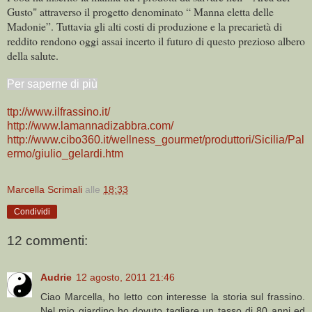
Gusto" attraverso il progetto denominato “ Manna eletta delle
Madonie”. Tuttavia gli alti costi di produzione e la precarietà di
reddito rendono oggi assai incerto il futuro di questo prezioso albero
della salute.
Per saperne di più
ttp://www.ilfrassino.it/
http://www.lamannadizabbra.com/
http://www.cibo360.it/wellness_gourmet/produttori/Sicilia/Pal
ermo/giulio_gelardi.htm
Marcella Scrimali
alle
18:33
Condividi
12 commenti:
Audrie
12 agosto, 2011 21:46
Ciao Marcella, ho letto con interesse la storia sul frassino.
Nel mio giardino ho dovuto tagliare un tasso di 80 anni ed