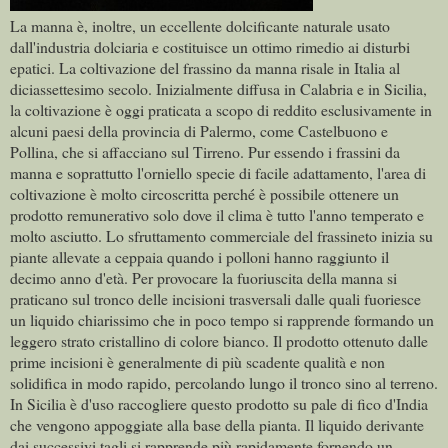
La manna è, inoltre, un eccellente dolcificante naturale usato
dall'industria dolciaria e costituisce un ottimo rimedio ai disturbi
epatici. La coltivazione del frassino da manna risale in Italia al
diciassettesimo secolo. Inizialmente diffusa in Calabria e in Sicilia,
la coltivazione è oggi praticata a scopo di reddito esclusivamente in
alcuni paesi della provincia di Palermo, come Castelbuono e
Pollina, che si affacciano sul Tirreno. Pur essendo i frassini da
manna e soprattutto l'orniello specie di facile adattamento, l'area di
coltivazione è molto circoscritta perché è possibile ottenere un
prodotto remunerativo solo dove il clima è tutto l'anno temperato e
molto asciutto. Lo sfruttamento commerciale del frassineto inizia su
piante allevate a ceppaia quando i polloni hanno raggiunto il
decimo anno d'età. Per provocare la fuoriuscita della manna si
praticano sul tronco delle incisioni trasversali dalle quali fuoriesce
un liquido chiarissimo che in poco tempo si rapprende formando un
leggero strato cristallino di colore bianco. Il prodotto ottenuto dalle
prime incisioni è generalmente di più scadente qualità e non
solidifica in modo rapido, percolando lungo il tronco sino al terreno.
In Sicilia è d'uso raccogliere questo prodotto su pale di fico d'India
che vengono appoggiate alla base della pianta. Il liquido derivante
dai successivi tagli si rapprende più rapidamente fornendo un