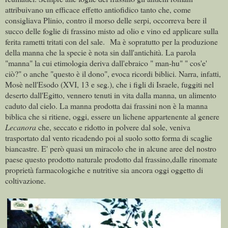
attribuivano un efficace effetto antiofidico tanto che, come
consigliava Plinio, contro il morso delle serpi, occorreva bere il
succo delle foglie di frassino misto ad olio e vino ed applicare sulla
ferita rametti tritati con del sale.
Ma è sopratutto per la produzione
della manna che la specie è nota sin dall'antichità. La parola
"manna" la cui etimologia deriva dall'ebraico " man-hu" " cos'e'
ciò?" o anche "questo è il dono", evoca ricordi biblici. Narra, infatti,
Mosè nell'Esodo (XVI, 13 e seg.), che i figli di Israele, fuggiti nel
deserto dall'Egitto, vennero tenuti in vita dalla manna, un alimento
caduto dal cielo. La manna prodotta dai frassini non è la manna
biblica che si ritiene, oggi, essere un lichene appartenente al genere
Lecanora
che, seccato e ridotto in polvere dal sole, veniva
trasportato dal vento ricadendo poi al suolo sotto forma di scaglie
biancastre. E' però quasi un miracolo che in alcune aree del nostro
paese questo prodotto naturale prodotto dal frassino,dalle rinomate
proprietà farmacologiche e nutritive sia ancora oggi oggetto di
coltivazione.