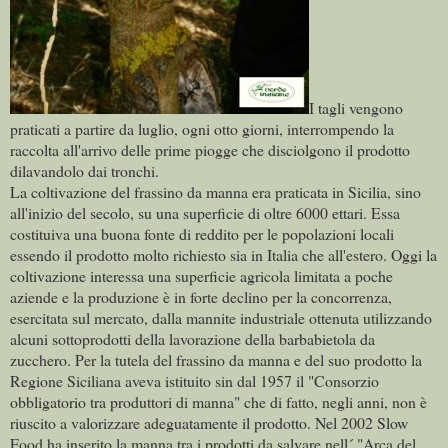
I tagli vengono
praticati a partire da luglio, ogni otto giorni, interrompendo la
raccolta all'arrivo delle prime piogge che disciolgono il prodotto
dilavandolo dai tronchi.
La coltivazione del frassino da manna era praticata in Sicilia, sino
all'inizio del secolo, su una superficie di oltre 6000 ettari. Essa
costituiva una buona fonte di reddito per le popolazioni locali
essendo il prodotto molto richiesto sia in Italia che all'estero. Oggi la
coltivazione interessa una superficie agricola limitata a poche
aziende e la produzione è in forte declino per la concorrenza,
esercitata sul mercato, dalla mannite industriale ottenuta utilizzando
alcuni sottoprodotti della lavorazione della barbabietola da
zucchero. Per la tutela del frassino da manna e del suo prodotto la
Regione Siciliana aveva istituito sin dal 1957 il "Consorzio
obbligatorio tra produttori di manna" che di fatto, negli anni, non è
riuscito a valorizzare adeguatamente il prodotto. Nel 2002 Slow
Food ha inserito la manna tra i prodotti da salvare nell´ "Arca del