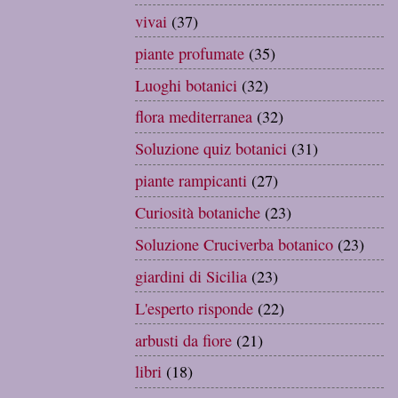
vivai
(37)
piante profumate
(35)
Luoghi botanici
(32)
flora mediterranea
(32)
Soluzione quiz botanici
(31)
piante rampicanti
(27)
Curiosità botaniche
(23)
Soluzione Cruciverba botanico
(23)
giardini di Sicilia
(23)
L'esperto risponde
(22)
arbusti da fiore
(21)
libri
(18)