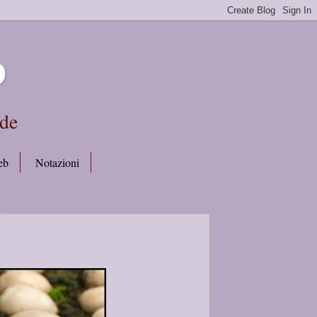
b
rde
eb
Notazioni