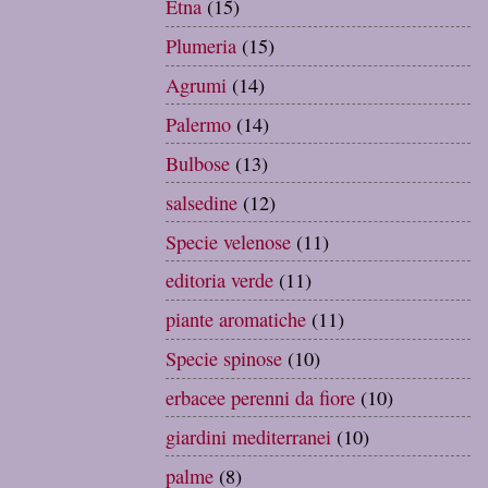
Etna
(15)
Plumeria
(15)
Agrumi
(14)
Palermo
(14)
Bulbose
(13)
salsedine
(12)
Specie velenose
(11)
editoria verde
(11)
piante aromatiche
(11)
Specie spinose
(10)
erbacee perenni da fiore
(10)
giardini mediterranei
(10)
palme
(8)