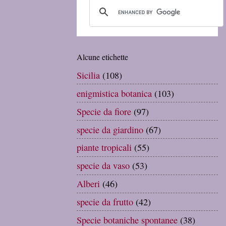
Alcune etichette
Sicilia
(108)
enigmistica botanica
(103)
Specie da fiore
(97)
specie da giardino
(67)
piante tropicali
(55)
specie da vaso
(53)
Alberi
(46)
specie da frutto
(42)
Specie botaniche spontanee
(38)