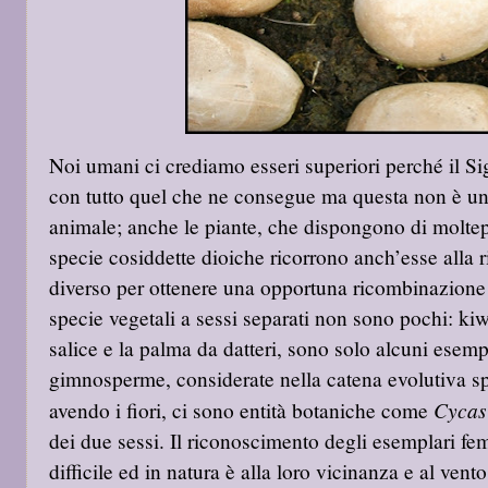
Noi umani ci crediamo esseri superiori perché il Si
con tutto quel che ne consegue ma questa non è un
animale; anche le piante, che dispongono di moltepli
specie cosiddette dioiche ricorrono anch’esse alla r
diverso per ottenere una opportuna ricombinazione g
specie vegetali a sessi separati non sono pochi: ki
salice e la palma da datteri, sono solo alcuni esem
gimnosperme, considerate nella catena evolutiva s
Cycas
avendo i fiori, ci sono entità botaniche come
dei due sessi. Il riconoscimento degli esemplari fe
difficile ed in natura è alla loro vicinanza e al vent