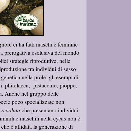
gnore ci ha fatti maschi e femmine
a prerogativa esclusiva del mondo
ci strategie riproduttive, nelle
iproduzione tra individui di sesso
enetica nella prole; gli esempi di
wi, phitolacca, pistacchio, pioppo,
pi. Anche nel gruppo delle
pecie poco specializzate non
 revoluta
che presentano individui
mminili e maschili nella cycas non è
o che è affidata la generazione di