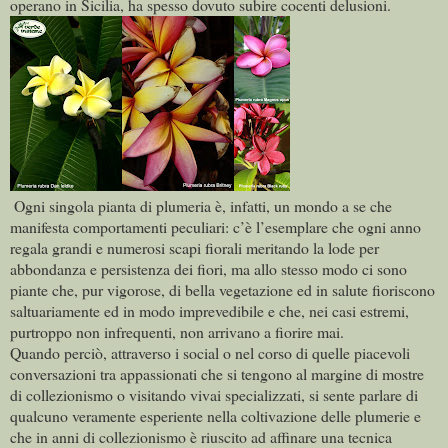
operano in Sicilia, ha spesso dovuto subire cocenti delusioni.
Ogni singola pianta di plumeria è, infatti, un mondo a se che
manifesta comportamenti peculiari: c’è l’esemplare che ogni anno
regala grandi e numerosi scapi fiorali meritando la lode per
abbondanza e persistenza dei fiori, ma allo stesso modo ci sono
piante che, pur vigorose, di bella vegetazione ed in salute fioriscono
saltuariamente ed in modo imprevedibile e che, nei casi estremi,
purtroppo non infrequenti, non arrivano a fiorire mai.
Quando perciò, attraverso i social o nel corso di quelle piacevoli
conversazioni tra appassionati che si tengono al margine di mostre
di collezionismo o visitando vivai specializzati, si sente parlare di
qualcuno veramente esperiente nella coltivazione delle plumerie e
che in anni di collezionismo è riuscito ad affinare una tecnica