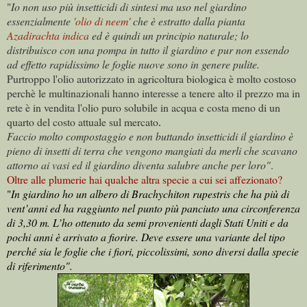
"
Io non uso più insetticidi di sintesi ma uso nel giardino
essenzialmente
'olio di neem'
che è estratto dalla pianta
Azadirachta indica
ed è quindi un principio naturale; lo
distribuisco con una pompa in tutto il giardino e pur non essendo
ad effetto rapidissimo le foglie nuove sono in genere pulite.
Purtroppo l'olio autorizzato in agricoltura biologica è molto costoso
perchè le multinazionali hanno interesse a tenere alto il prezzo ma in
rete è in vendita l'olio puro solubile in acqua e costa meno di un
quarto del costo attuale sul mercato
.
Faccio molto compostaggio e non buttando insetticidi il giardino è
pieno di insetti di terra che vengono mangiati da merli che scavano
attorno ai vasi ed il giardino diventa salubre anche per loro"
.
Oltre alle plumerie hai qualche altra specie a cui sei
affezionato?
"
In giardino ho un albero di Brachychiton rupestris che ha più di
vent’anni ed ha raggiunto nel punto più panciuto una circonferenza
di 3,30 m. L’ho ottenuto da semi provenienti dagli Stati Uniti e da
pochi anni è arrivato a fiorire. Deve essere una variante del tipo
perché sia le foglie che i fiori, piccolissimi, sono diversi dalla specie
di riferimento".