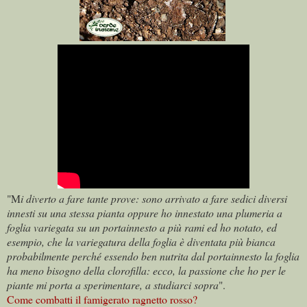
"M
i diverto a fare tante prove: sono arrivato a fare sedici diversi
innesti su una stessa pianta oppure ho innestato una plumeria a
foglia variegata su un portainnesto a più rami ed ho notato, ed
esempio, che la variegatura della foglia è diventata più bianca
probabilmente perché essendo ben nutrita dal portainnesto la foglia
ha meno bisogno della clorofilla: ecco, la passione che ho per le
piante mi porta a sperimentare, a studiarci sopra
".
Come combatti il famigerato ragnetto rosso?