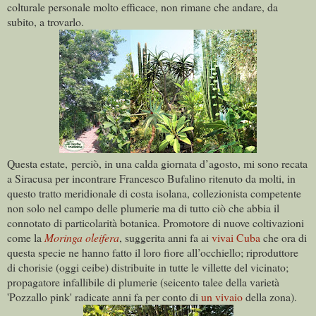
colturale personale molto efficace, non rimane che andare, da
subito, a trovarlo.
Questa estate, perciò, in una calda giornata d’agosto, mi sono recata
a Siracusa per incontrare Francesco Bufalino ritenuto da molti, in
questo tratto meridionale di costa isolana, collezionista competente
non solo nel campo delle plumerie ma di tutto ciò che abbia il
connotato di particolarità botanica. Promotore di nuove coltivazioni
come la
Moringa oleifera
, suggerita anni fa ai
vivai Cuba
che ora di
questa specie ne hanno fatto il loro fiore all’occhiello; riproduttore
di chorisie (oggi ceibe) distribuite in tutte le villette del vicinato;
propagatore infallibile di plumerie (seicento talee della varietà
'Pozzallo pink' radicate anni fa per conto di
un vivaio
della zona).