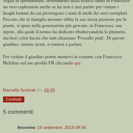
voglia di sperimentare, divertimento nella ricerca fanno di Francesco
un vero esploratore anche se lui non è mai partito per visitare i
luoghi lontani da cui provengono i semi di molti dei suoi esemplari.
Peccato che in famiglia nessuno abbia la sua stessa passione per le
piante, si spera nella generazione più giovane, in Francesca, sua
nipote, alla quale il nonno ha dedicato ribattezzandola la plumeria
dai fiori color fucsia che tutti chiamano 'Pozzallo pink'. Di questo
giardino, siatene sicuri, si tornerà a parlare.
Per visitare il giardino potete mettervi in contatto con Francesco
Bufalino sul suo profilo FB cliccando
qui
Marcella Scrimali
alle
19:19
Condividi
5 commenti:
Anonimo
19 settembre, 2019 09:56