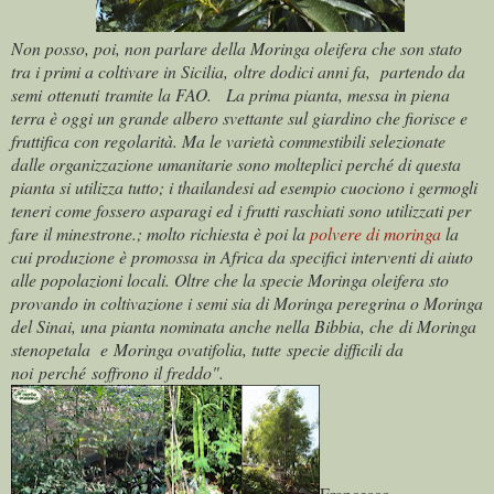
Non posso, poi, non parlare della Moringa oleifera che son stato
tra i primi a coltivare in Sicilia, oltre dodici anni fa, partendo da
semi ottenuti tramite la FAO. La prima pianta, messa in piena
terra è oggi un grande albero svettante sul giardino che fiorisce e
fruttifica con regolarità. Ma le varietà commestibili selezionate
dalle organizzazione umanitarie sono molteplici perché di questa
pianta si utilizza tutto; i thailandesi ad esempio cuociono i germogli
teneri come fossero asparagi ed i frutti raschiati sono utilizzati per
fare il minestrone.; molto richiesta è poi la
polvere di moringa
la
cui produzione è promossa in Africa da specifici interventi di aiuto
alle popolazioni locali. Oltre che la specie Moringa oleifera sto
provando in coltivazione i semi sia di Moringa peregrina o Moringa
del Sinai, una pianta nominata anche nella Bibbia, che di
Moringa
stenopetala e Moringa ovatifolia, tutte specie difficili da
noi perché soffrono il freddo"
.
Francesco,