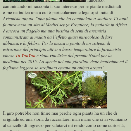
camminando mi racconta il suo interesse per le piante medicinali
e me ne indica una a cui è particolarmente legato; si tratta di
Artemisia annua
"
una pianta che ho cominciato a studiare 15 anni
fa attraverso un sito di Medici senza Frontiere; la malaria in Africa
è ancora un flagello ma una bustina di semi di artemisia
somministrata ai malati ha l’effetto quasi miracoloso di fare
abbassare la febbre. Per la messa a punto di un sistema di
estrazione del principio attivo a basse temperature la farmacista
cinese
Tu YouYou
è stata vincitrice del premio Nobel per la
medicina nel 2015. La specie nel mio giardino viene benissimo ed il
fogliame leggero se strofinato emana un ottimo aroma".
Il giro potrebbe non finire mai perché ogni pianta ha un che di
originale ed una storia da raccontare; man mano che ci avviciniamo
al cancello di ingresso per salutarci mi rendo conto come curiosità,