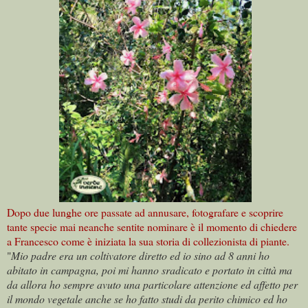
Dopo due lunghe ore passate ad annusare, fotografare e scoprire
tante specie mai neanche sentite nominare è il momento di chiedere
a Francesco come è iniziata la sua storia di collezionista di piante.
"
Mio padre era un coltivatore diretto ed io sino ad 8 anni ho
abitato in campagna, poi mi hanno sradicato e portato in città ma
da allora ho sempre avuto una particolare attenzione ed affetto per
il mondo vegetale anche se ho fatto studi da perito chimico ed ho