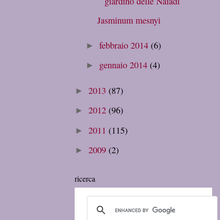
giardino delle Naiadi
Jasminum mesnyi
febbraio 2014
(6)
►
gennaio 2014
(4)
►
2013
(87)
►
2012
(96)
►
2011
(115)
►
2009
(2)
►
ricerca