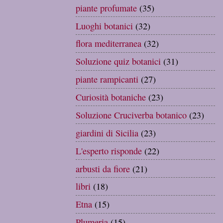
piante profumate
(35)
Luoghi botanici
(32)
flora mediterranea
(32)
Soluzione quiz botanici
(31)
piante rampicanti
(27)
Curiosità botaniche
(23)
Soluzione Cruciverba botanico
(23)
giardini di Sicilia
(23)
L'esperto risponde
(22)
arbusti da fiore
(21)
libri
(18)
Etna
(15)
Plumeria
(15)