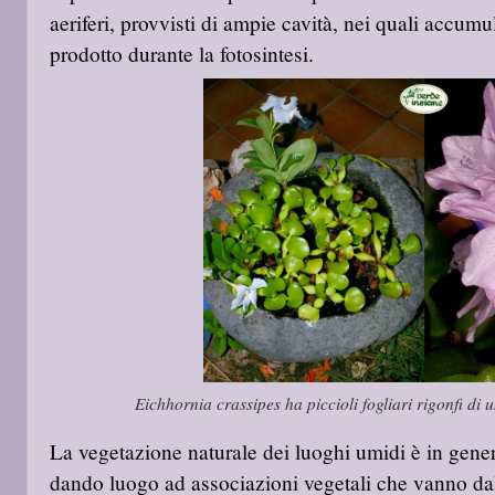
aeriferi, provvisti di ampie cavità, nei quali accumu
prodotto durante la fotosintesi.
Eichhornia crassipes ha piccioli fogliari rigonfi di
La vegetazione naturale dei luoghi umidi è in gener
dando luogo ad associazioni vegetali che vanno dal