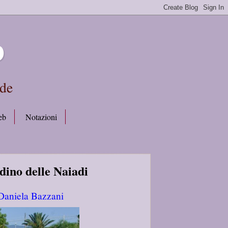
b
rde
eb
Notazioni
dino delle Naiadi
: Daniela Bazzani