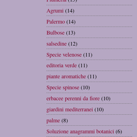
Agrumi
(14)
Palermo
(14)
Bulbose
(13)
salsedine
(12)
Specie velenose
(11)
editoria verde
(11)
piante aromatiche
(11)
Specie spinose
(10)
erbacee perenni da fiore
(10)
giardini mediterranei
(10)
palme
(8)
Soluzione anagrammi botanici
(6)