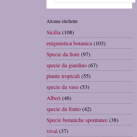
Alcune etichette
Sicilia
(108)
enigmistica botanica
(103)
Specie da fiore
(97)
specie da giardino
(67)
piante tropicali
(55)
specie da vaso
(53)
Alberi
(46)
specie da frutto
(42)
Specie botaniche spontanee
(38)
vivai
(37)